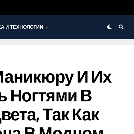
КА И ТЕХНОЛОГИИ
Маникюру И Их
ь Ногтями В
ета, Так Как
она В Модном