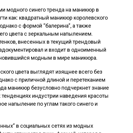
и модного синего тренда на маникюр в
огти как: квадратный маникюр королевского
, однако с формой “балерина”, а также
его цвета с зеркальным напылением.
тенков, внесенных в текущий трендовый
задокументировал и входит в одноименный
тановившийся модным в мире маникюра.
ского цвета выглядят изящнее всего без
днако с приличной длиной и перетеканием
 рода маникюр безусловно подчеркнет знание
 тенденциях индустрии наведения красоты
рое напыление по углам такого синего и
анных” в социальных сетях из модных