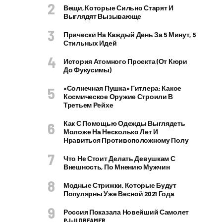
Вещи, Которые Сильно Старят И
Выглядят Вызывающе
Прически На Каждый День За 5 Минут, 5
Стильных Идей
История Атомного Проекта (от Кюри
До Фукусимы)
«Солнечная Пушка» Гитлера: Какое
Космическое Оружие Строили В
Третьем Рейхе
Как С Помощью Одежды Выглядеть
Моложе На Несколько Лет И
Нравиться Противоположному Полу
Что Не Стоит Делать Девушкам С
Внешность, По Мнению Мужчин
Модные Стрижки, Которые Будут
Популярны Уже Весной 2021 Года
Россия Показала Новейший Самолет
PJ–II DREAMER