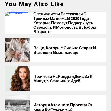
You May Also Like
Специалисты Рассказали О
Трендах Макияжа В 2020 Года,
Которые Помогут Подчеркнуть
Свежесть И Молодость В Любом
Возрасте
Вещи, Которые Сильно Старят И
Выглядят Вызывающе
Прически На Каждый День За 5
Минут, 5 Стильных Идей
История Атомного Проекта (от
Кюри До Фукусимы)