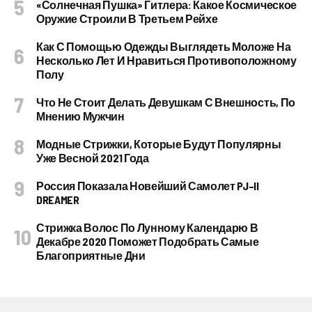
«Солнечная Пушка» Гитлера: Какое Космическое
Оружие Строили В Третьем Рейхе
Как С Помощью Одежды Выглядеть Моложе На
Несколько Лет И Нравиться Противоположному
Полу
Что Не Стоит Делать Девушкам С Внешность, По
Мнению Мужчин
Модные Стрижки, Которые Будут Популярны
Уже Весной 2021 Года
Россия Показала Новейший Самолет PJ–II
DREAMER
Стрижка Волос По Лунному Календарю В
Декабре 2020 Поможет Подобрать Самые
Благоприятные Дни