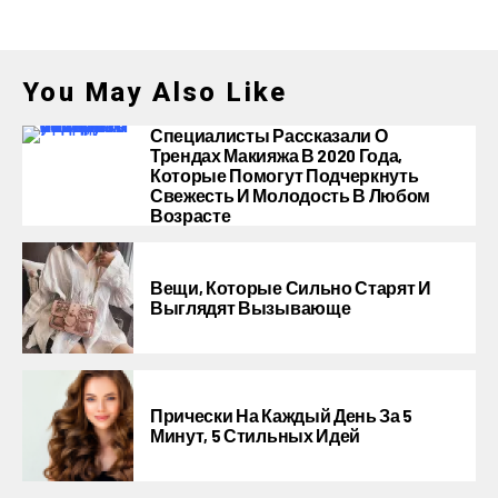
You May Also Like
Специалисты Рассказали О
Трендах Макияжа В 2020 Года,
Которые Помогут Подчеркнуть
Свежесть И Молодость В Любом
Возрасте
Вещи, Которые Сильно Старят И
Выглядят Вызывающе
Прически На Каждый День За 5
Минут, 5 Стильных Идей