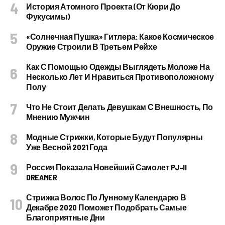
История Атомного Проекта (от Кюри До
Фукусимы)
«Солнечная Пушка» Гитлера: Какое Космическое
Оружие Строили В Третьем Рейхе
Как С Помощью Одежды Выглядеть Моложе На
Несколько Лет И Нравиться Противоположному
Полу
Что Не Стоит Делать Девушкам С Внешность, По
Мнению Мужчин
Модные Стрижки, Которые Будут Популярны
Уже Весной 2021 Года
Россия Показала Новейший Самолет PJ–II
DREAMER
Стрижка Волос По Лунному Календарю В
Декабре 2020 Поможет Подобрать Самые
Благоприятные Дни