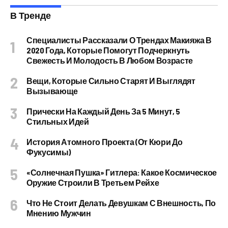
В Тренде
Специалисты Рассказали О Трендах Макияжа В
2020 Года, Которые Помогут Подчеркнуть
Свежесть И Молодость В Любом Возрасте
Вещи, Которые Сильно Старят И Выглядят
Вызывающе
Прически На Каждый День За 5 Минут, 5
Стильных Идей
История Атомного Проекта (от Кюри До
Фукусимы)
«Солнечная Пушка» Гитлера: Какое Космическое
Оружие Строили В Третьем Рейхе
Что Не Стоит Делать Девушкам С Внешность, По
Мнению Мужчин