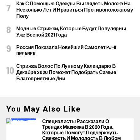
Как С Помощью Одежды Выглядеть Моложе На
Несколько Лет И Нравиться Противоположному
Полу
Модные Стрижки, Которые Будут Популярны
Уже Весной 2021 Года
Россия Показала Новейший Самолет PJ–II
DREAMER
Стрижка Волос По Лунному Календарю В
Декабре 2020 Поможет Подобрать Самые
Благоприятные Дни
You May Also Like
Специалисты Рассказали О
Трендах Макияжа В 2020 Года,
Которые Помогут Подчеркнуть
Свежесть И Молодость В Любом