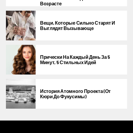
Возрасте
Вещи, Которые Сильно Старят И
Выглядят Вызывающе
Прически На Каждый День За 5
Минут, 5 Стильных Идей
История Атомного Проекта (от
Кюри До Фукусимы)