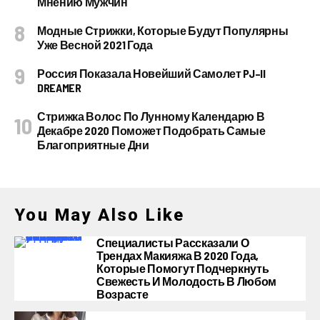
Мнению Мужчин
Модные Стрижки, Которые Будут Популярны
Уже Весной 2021 Года
Россия Показала Новейший Самолет PJ–II
DREAMER
Стрижка Волос По Лунному Календарю В
Декабре 2020 Поможет Подобрать Самые
Благоприятные Дни
You May Also Like
Специалисты Рассказали О
Трендах Макияжа В 2020 Года,
Которые Помогут Подчеркнуть
Свежесть И Молодость В Любом
Возрасте