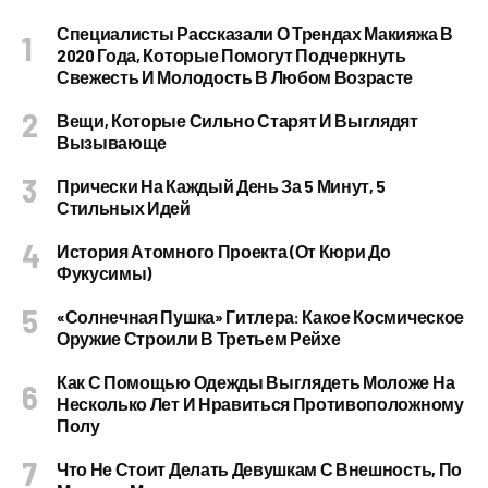
Специалисты Рассказали О Трендах Макияжа В
2020 Года, Которые Помогут Подчеркнуть
Свежесть И Молодость В Любом Возрасте
Вещи, Которые Сильно Старят И Выглядят
Вызывающе
Прически На Каждый День За 5 Минут, 5
Стильных Идей
История Атомного Проекта (от Кюри До
Фукусимы)
«Солнечная Пушка» Гитлера: Какое Космическое
Оружие Строили В Третьем Рейхе
Как С Помощью Одежды Выглядеть Моложе На
Несколько Лет И Нравиться Противоположному
Полу
Что Не Стоит Делать Девушкам С Внешность, По