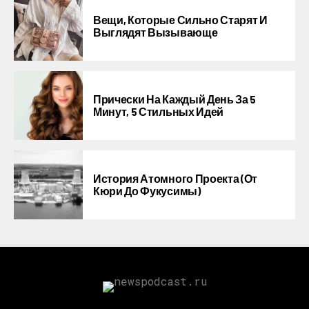
Вещи, Которые Сильно Старят И
Выглядят Вызывающе
Прически На Каждый День За 5
Минут, 5 Стильных Идей
История Атомного Проекта (от
Кюри До Фукусимы)