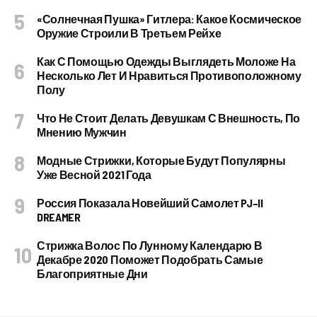
«Солнечная Пушка» Гитлера: Какое Космическое
Оружие Строили В Третьем Рейхе
Как С Помощью Одежды Выглядеть Моложе На
Несколько Лет И Нравиться Противоположному
Полу
Что Не Стоит Делать Девушкам С Внешность, По
Мнению Мужчин
Модные Стрижки, Которые Будут Популярны
Уже Весной 2021 Года
Россия Показала Новейший Самолет PJ–II
DREAMER
Стрижка Волос По Лунному Календарю В
Декабре 2020 Поможет Подобрать Самые
Благоприятные Дни