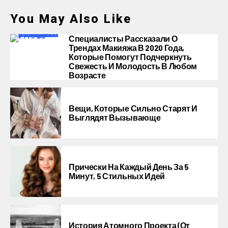
You May Also Like
Специалисты Рассказали О
Трендах Макияжа В 2020 Года,
Которые Помогут Подчеркнуть
Свежесть И Молодость В Любом
Возрасте
Вещи, Которые Сильно Старят И
Выглядят Вызывающе
Прически На Каждый День За 5
Минут, 5 Стильных Идей
История Атомного Проекта (от