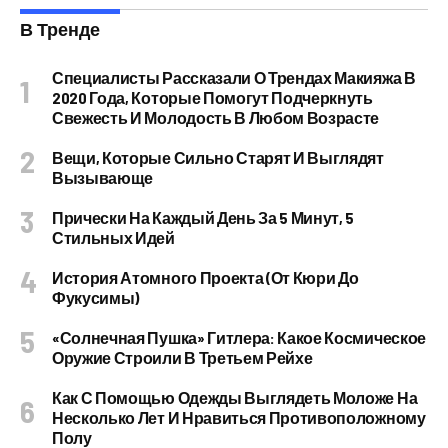
В Тренде
Специалисты Рассказали О Трендах Макияжа В
2020 Года, Которые Помогут Подчеркнуть
Свежесть И Молодость В Любом Возрасте
Вещи, Которые Сильно Старят И Выглядят
Вызывающе
Прически На Каждый День За 5 Минут, 5
Стильных Идей
История Атомного Проекта (от Кюри До
Фукусимы)
«Солнечная Пушка» Гитлера: Какое Космическое
Оружие Строили В Третьем Рейхе
Как С Помощью Одежды Выглядеть Моложе На
Несколько Лет И Нравиться Противоположному
Полу