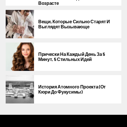
Возрасте
Вещи, Которые Сильно Старят И
Выглядят Вызывающе
Прически На Каждый День За 5
Минут, 5 Стильных Идей
История Атомного Проекта (от
Кюри До Фукусимы)