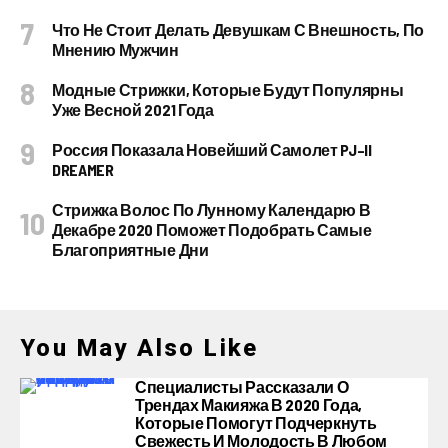
Что Не Стоит Делать Девушкам С Внешность, По
Мнению Мужчин
Модные Стрижки, Которые Будут Популярны
Уже Весной 2021 Года
Россия Показала Новейший Самолет PJ–II
DREAMER
Стрижка Волос По Лунному Календарю В
Декабре 2020 Поможет Подобрать Самые
Благоприятные Дни
You May Also Like
Специалисты Рассказали О
Трендах Макияжа В 2020 Года,
Которые Помогут Подчеркнуть
Свежесть И Молодость В Любом