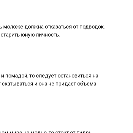
ь моложе должна отказаться от подводок.
старить юную личность.
и помадой, то следует остановиться на
 скатываться и она не придает объема
ном мире не модно, то стоит от пудры