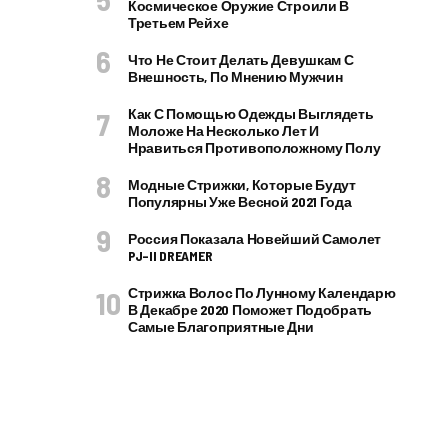
Космическое Оружие Строили В
Третьем Рейхе
Что Не Стоит Делать Девушкам С
Внешность, По Мнению Мужчин
Как С Помощью Одежды Выглядеть
Моложе На Несколько Лет И
Нравиться Противоположному Полу
Модные Стрижки, Которые Будут
Популярны Уже Весной 2021 Года
Россия Показала Новейший Самолет
PJ–II DREAMER
Стрижка Волос По Лунному Календарю
В Декабре 2020 Поможет Подобрать
Самые Благоприятные Дни