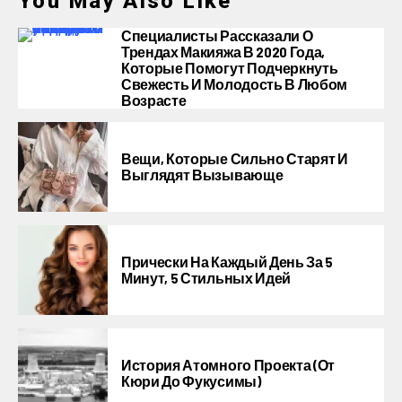
You May Also Like
Специалисты Рассказали О
Трендах Макияжа В 2020 Года,
Которые Помогут Подчеркнуть
Свежесть И Молодость В Любом
Возрасте
Вещи, Которые Сильно Старят И
Выглядят Вызывающе
Прически На Каждый День За 5
Минут, 5 Стильных Идей
История Атомного Проекта (от
Кюри До Фукусимы)