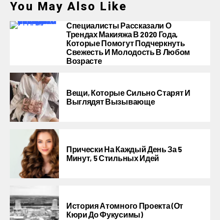
You May Also Like
Специалисты Рассказали О
Трендах Макияжа В 2020 Года,
Которые Помогут Подчеркнуть
Свежесть И Молодость В Любом
Возрасте
Вещи, Которые Сильно Старят И
Выглядят Вызывающе
Прически На Каждый День За 5
Минут, 5 Стильных Идей
История Атомного Проекта (от
Кюри До Фукусимы)