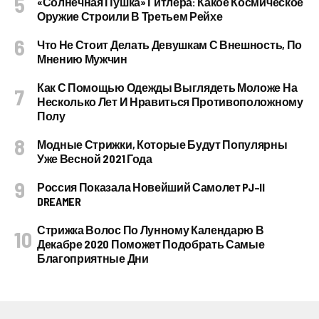
«Солнечная Пушка» Гитлера: Какое Космическое
Оружие Строили В Третьем Рейхе
Что Не Стоит Делать Девушкам С Внешность, По
Мнению Мужчин
Как С Помощью Одежды Выглядеть Моложе На
Несколько Лет И Нравиться Противоположному
Полу
Модные Стрижки, Которые Будут Популярны
Уже Весной 2021 Года
Россия Показала Новейший Самолет PJ–II
DREAMER
Стрижка Волос По Лунному Календарю В
Декабре 2020 Поможет Подобрать Самые
Благоприятные Дни