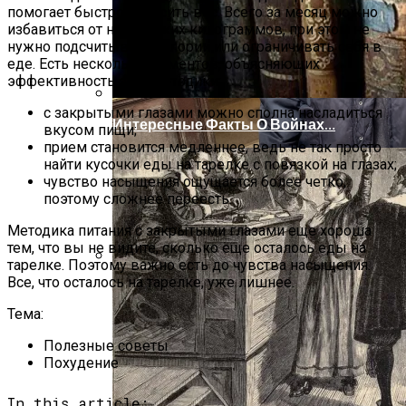
помогает быстро сбросить вес. Всего за месяц можно
избавиться от нескольких килограммов, при этом не
нужно подсчитывать калории или ограничивать себя в
еде. Есть несколько моментов, объясняющих
эффективность этой методики:
с закрытыми глазами можно сполна насладиться
Интересные Факты О Войнах…
вкусом пищи;
прием становится медленнее, ведь не так просто
найти кусочки еды на тарелке с повязкой на глазах;
чувство насыщения ощущается более четко,
поэтому сложнее переесть.
Методика питания с закрытыми глазами еще хороша
тем, что вы не видите, сколько еще осталось еды на
тарелке. Поэтому важно есть до чувства насыщения.
Все, что осталось на тарелке, уже лишнее.
Женская Зимняя Обувь: 5 Стильных
Моделей, За Которыми
Тема:
Выстраиваются В Очереди
Полезные советы
Похудение
In this article: