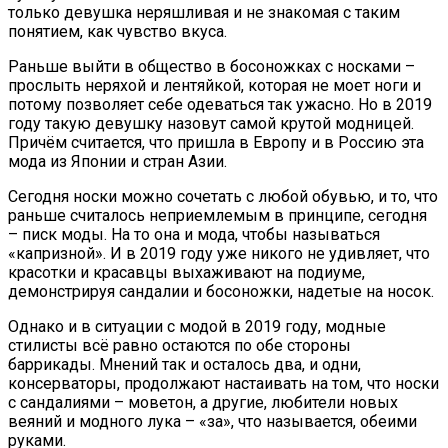
только девушка неряшливая и не знакомая с таким
понятием, как чувство вкуса.
Раньше выйти в общество в босоножках с носками –
прослыть неряхой и лентяйкой, которая не моет ноги и
потому позволяет себе одеваться так ужасно. Но в 2019
году такую девушку назовут самой крутой модницей.
Причём считается, что пришла в Европу и в Россию эта
мода из Японии и стран Азии.
Сегодня носки можно сочетать с любой обувью, и то, что
раньше считалось неприемлемым в принципе, сегодня
– писк моды. На то она и мода, чтобы называться
«капризной». И в 2019 году уже никого не удивляет, что
красотки и красавцы выхаживают на подиуме,
демонстрируя сандалии и босоножки, надетые на носок.
Однако и в ситуации с модой в 2019 году, модные
стилисты всё равно остаются по обе стороны
баррикады. Мнений так и осталось два, и одни,
консерваторы, продолжают настаивать на том, что носки
с сандалиями – моветон, а другие, любители новых
веяний и модного лука – «за», что называется, обеими
руками.