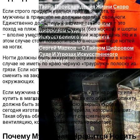
Тайна Происхождения Жизни Скоро
Если строго придерживаться правил этикета, то
Будет Разгадана
мужчины в принципе не должны оголять свои ноги.
Единственно допустимый вариант такого лука – это
поход на пляж. Поэтому шлёпанцы (без носков) и шорты
– вполне уместная одежда в летний жаркий день. Но и в
этом случае стоит позаботиться о внешнем виде ногтей
на ногах.
Сергей Марков — О Тайном Цифровом
Суде И Угрозах Искусственного
Ногти должны быть аккуратно острижены и ни в коем
Интеллекта
случае не иметь по краю чёрную «траурную» полоску из
грязи. Если ногти не в порядке, тогда шлёпанцы следует
сменить на закрытую обувь, чтобы не шокировать
окружающих.
Если мужчина одевается, собираясь идти на работу или
купить в магазине продукты, тогда его обувь, по этикету,
должна быть закрытой. Летнюю закрытую обувь
Ваша Любовь К Оранжевому: Глоток
сегодня изготавливают из материала, который дышит.
Энергии Или Сигнал Уставшей Души
Такая обувь обязательно имеет специальную
вентиляцию, которая действительно работает.
Почему Мужчинам Нравится Носить