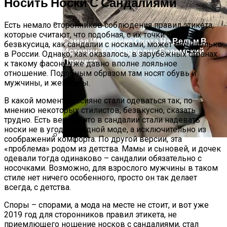
Носить Носки С Сандалиями
Есть немало сторонников соблюдения правил этикета,
которые считают, что подобная, с их точки зрения,
Самая Известная Охота На Ведьм В
безвкусица, как сандалии с носками, может быть только
Истории: Как Проходил Салемский
в России. Однако, как оказалось, в зарубежных странах
Процесс
к такому фасону уже давно вполне лояльное
отношение. Подобным образом там носят обувь и
мужчины, и женщины.
В какой момент россияне стали одеваться так, по
мнению некоторых стилистов, безвкусно, сказать
трудно. Есть версия, что в сандалии стали надевать
носки не в угоду западной моде, а исключительно из
соображений комфорта. По другой версии, эта
«проблема» родом из детства. Мамы и сыновей, и дочек
Лунный Календарь Окрашивания
одевали тогда одинаково – сандалии обязательно с
Волос На Октябрь 2025 Года
носочками. Возможно, для взрослого мужчины в таком
стиле нет ничего особенного, просто он так делает
всегда, с детства.
Споры – спорами, а мода на месте не стоит, и вот уже
2019 год для сторонников правил этикета, не
приемлющего ношение носков с сандалиями, стал