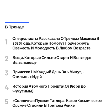
В Тренде
Специалисты Рассказали О Трендах Макияжа В
2020 Года, Которые Помогут Подчеркнуть
Свежесть И Молодость В Любом Возрасте
Вещи, Которые Сильно Старят И Выглядят
Вызывающе
Прически На Каждый День За 5 Минут, 5
Стильных Идей
История Атомного Проекта (от Кюри До
Фукусимы)
«Солнечная Пушка» Гитлера: Какое Космическое
Оружие Строили В Третьем Рейхе