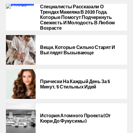
Специалисты Рассказали О
Трендах Макияжа В 2020 Года,
Которые Помогут Подчеркнуть
Свежесть И Молодость В Любом
Возрасте
Вещи, Которые Сильно Старят И
Выглядят Вызывающе
Прически На Каждый День За 5
Минут, 5 Стильных Идей
История Атомного Проекта (от
Кюри До Фукусимы)