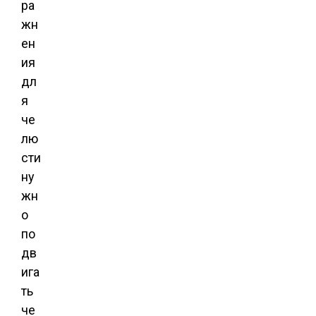
ра
жн
ен
ия
дл
я
че
лю
сти
ну
жн
о
по
дв
ига
ть
че