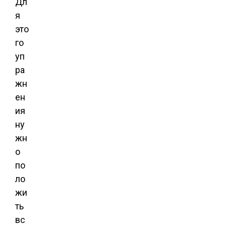
Дл
я
это
го
уп
ра
жн
ен
ия
ну
жн
о
по
ло
жи
ть
вс