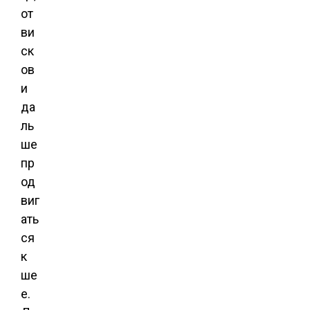
от
ви
ск
ов
и
да
ль
ше
пр
од
виг
ать
ся
к
ше
е.