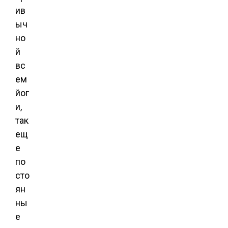
ив
ыч
но
й
вс
ем
йог
и,
так
ещ
е
по
сто
ян
ны
е