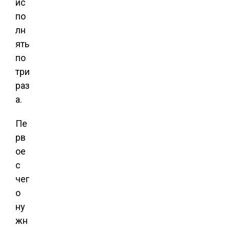
ис
по
лн
ять
по
три
раз
а.
Пе
рв
ое
с
чег
о
ну
жн