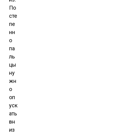
По
сте
пе
нн
о
па
ль
цы
ну
жн
о
оп
уск
ать
вн
из