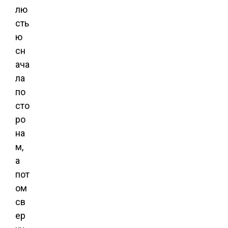
лю
сть
ю
сн
ача
ла
по
сто
ро
на
м,
а
пот
ом
св
ер