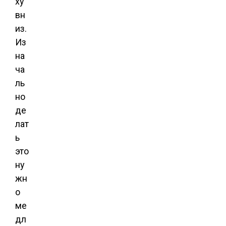
ху
вн
из.
Из
на
ча
ль
но
де
лат
ь
это
ну
жн
о
ме
дл