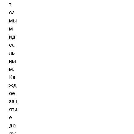
т
са
мы
м
ид
еа
ль
ны
м.
Ка
жд
ое
зан
яти
е
до
лж