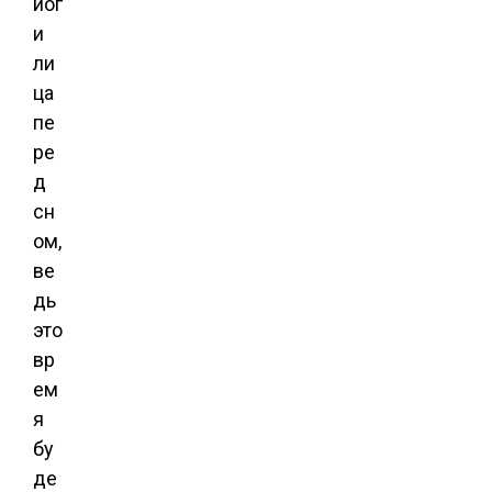
йог
и
ли
ца
пе
ре
д
сн
ом,
ве
дь
это
вр
ем
я
бу
де