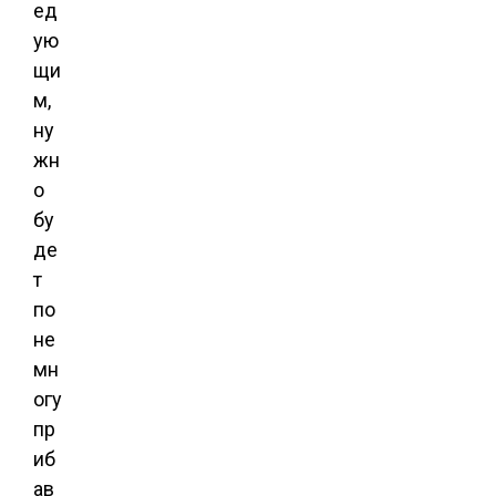
ед
ую
щи
м,
ну
жн
о
бу
де
т
по
не
мн
огу
пр
иб
ав