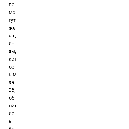
по
мо
гут
же
нщ
ин
ам,
кот
ор
ым
за
35,
об
ойт
ис
ь
бе