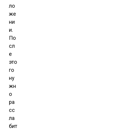
ло
же
ни
и.
По
сл
е
это
го
ну
жн
о
ра
сс
ла
бит