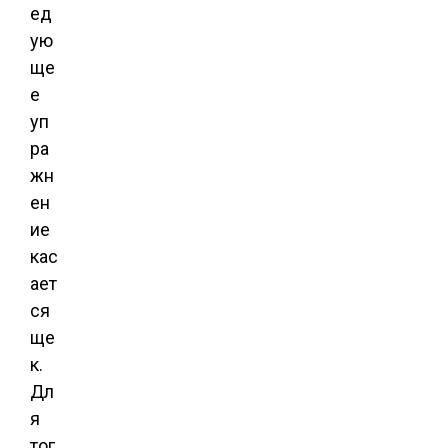
ед
ую
ще
е
уп
ра
жн
ен
ие
кас
ает
ся
ще
к.
Дл
я
тог