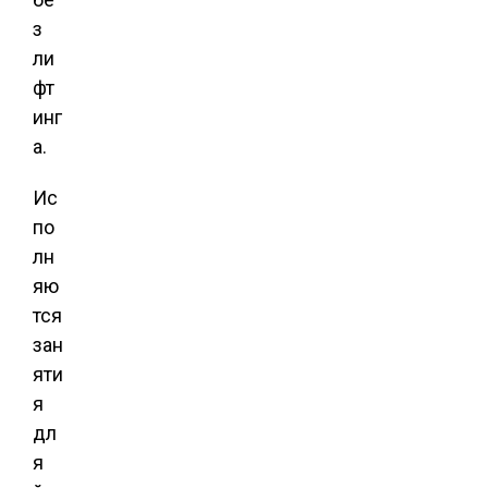
з
ли
фт
инг
а.
Ис
по
лн
яю
тся
зан
яти
я
дл
я