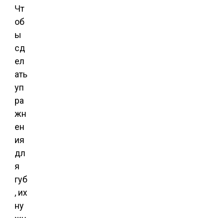
Чт
об
ы
сд
ел
ать
уп
ра
жн
ен
ия
дл
я
губ
, их
ну