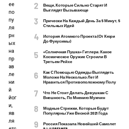
ее
Вещи, Которые Сильно Старят И
Выглядят Вызывающе
по
пу
Прически На Каждый День За 5 Минут, 5
Стильных Идей
ля
рн
История Атомного Проекта (от Кюри
До Фукусимы)
ых
на
«Солнечная Пушка» Гитлера: Какое
Космическое Оружие Строили В
пр
Третьем Рейхе
ав
Как С Помощью Одежды Выглядеть
ле
Моложе На Несколько Лет И
ни
Нравиться Противоположному Полу
й
Что Не Стоит Делать Девушкам С
йог
Внешность, По Мнению Мужчин
и,
Модные Стрижки, Которые Будут
яв
Популярны Уже Весной 2021 Года
ля
Россия Показала Новейший Самолет
етс
PJ–II DREAMER