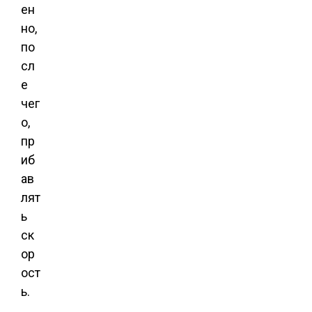
ен
но,
по
сл
е
чег
о,
пр
иб
ав
лят
ь
ск
ор
ост
ь.