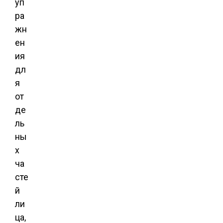
уп
ра
жн
ен
ия
дл
я
от
де
ль
ны
х
ча
сте
й
ли
ца,