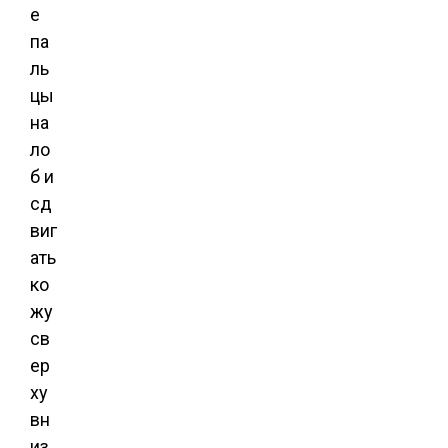
е
па
ль
цы
на
ло
б и
сд
виг
ать
ко
жу
св
ер
ху
вн
из.