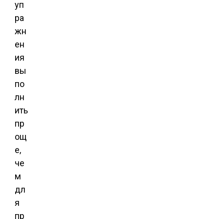
уп
ра
жн
ен
ия
вы
по
лн
ить
пр
ощ
е,
че
м
дл
я
пр