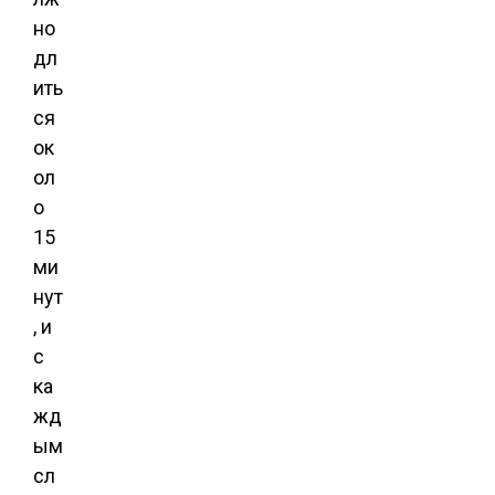
но
дл
ить
ся
ок
ол
о
15
ми
нут
, и
с
ка
жд
ым
сл