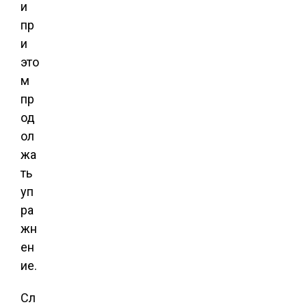
и
пр
и
это
м
пр
од
ол
жа
ть
уп
ра
жн
ен
ие.
Сл