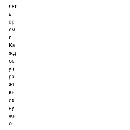
лят
ь
вр
ем
я.
Ка
жд
ое
уп
ра
жн
ен
ие
ну
жн
о