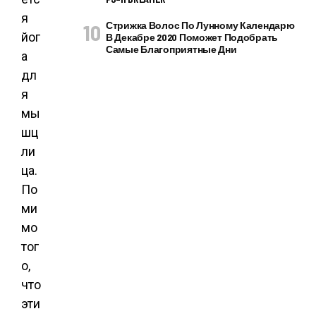
я
Стрижка Волос По Лунному Календарю
йог
В Декабре 2020 Поможет Подобрать
Самые Благоприятные Дни
а
дл
я
мы
шц
ли
ца.
По
ми
мо
тог
о,
что
эти