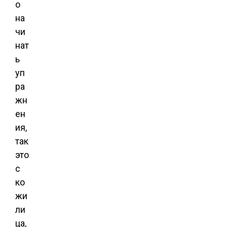
о
на
чи
нат
ь
уп
ра
жн
ен
ия,
так
это
с
ко
жи
ли
ца,