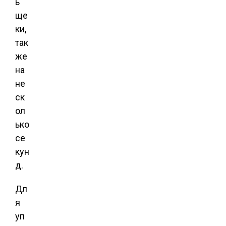
ь
ще
ки,
так
же
на
не
ск
ол
ько
се
кун
д.
Дл
я
уп