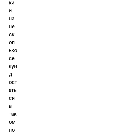
ки
и
на
не
ск
ол
ько
се
кун
д
ост
ать
ся
в
так
ом
по