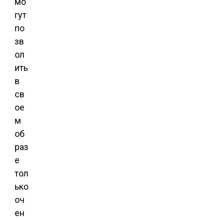
мо
гут
по
зв
ол
ить
в
св
ое
м
об
раз
е
тол
ько
оч
ен