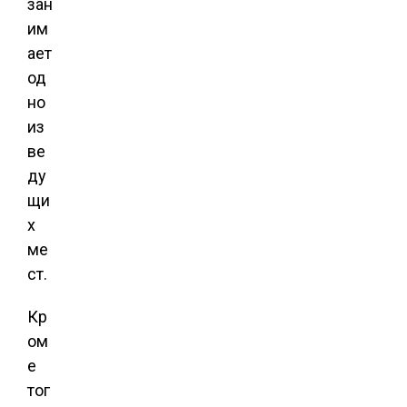
зан
им
ает
од
но
из
ве
ду
щи
х
ме
ст.
Кр
ом
е
тог