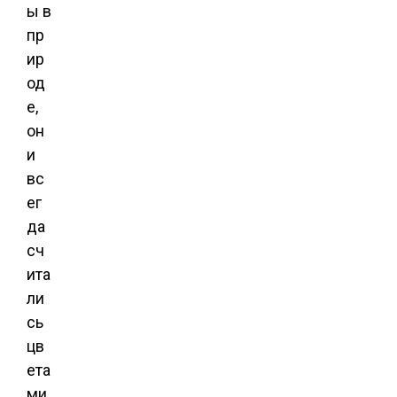
ы в
пр
ир
од
е,
он
и
вс
ег
да
сч
ита
ли
сь
цв
ета
ми,