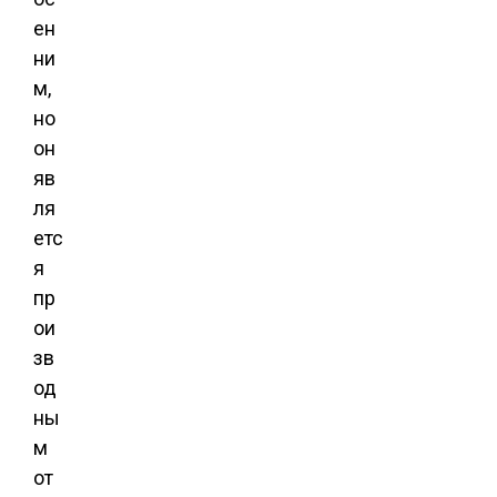
ен
ни
м,
но
он
яв
ля
етс
я
пр
ои
зв
од
ны
м
от