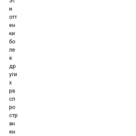
Эт
и
отт
ен
ки
бо
ле
е
др
уги
х
ра
сп
ро
стр
ан
ен