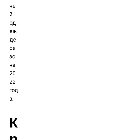
не
й
од
еж
де
се
зо
на
20
22
год
а.
К
р