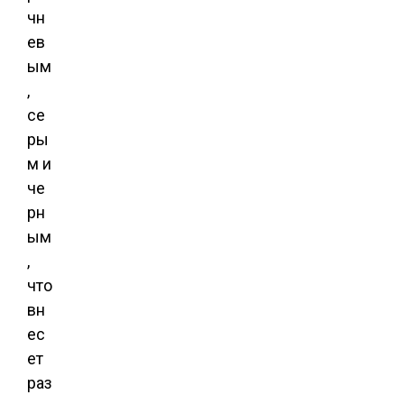
чн
ев
ым
,
се
ры
м и
че
рн
ым
,
что
вн
ес
ет
раз