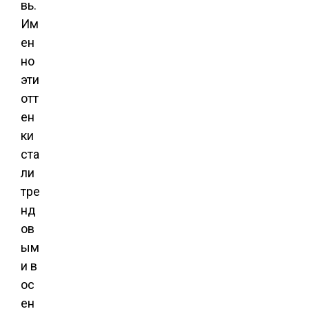
вь.
Им
ен
но
эти
отт
ен
ки
ста
ли
тре
нд
ов
ым
и в
ос
ен