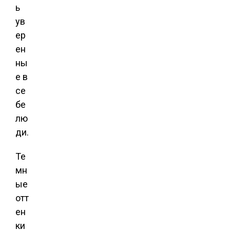
ь
ув
ер
ен
ны
е в
се
бе
лю
ди.
Те
мн
ые
отт
ен
ки