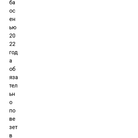
ба
ос
ен
ью
20
22
год
а
об
яза
тел
ьн
о
по
ве
зет
в