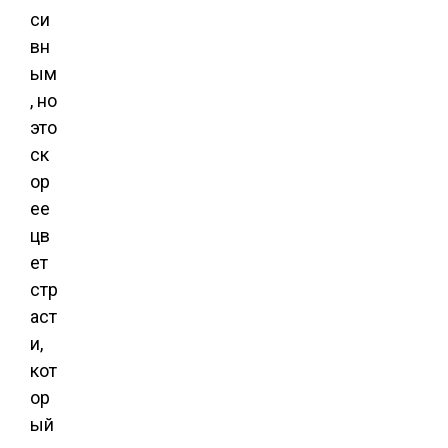
си
вн
ым
, но
это
ск
ор
ее
цв
ет
стр
аст
и,
кот
ор
ый