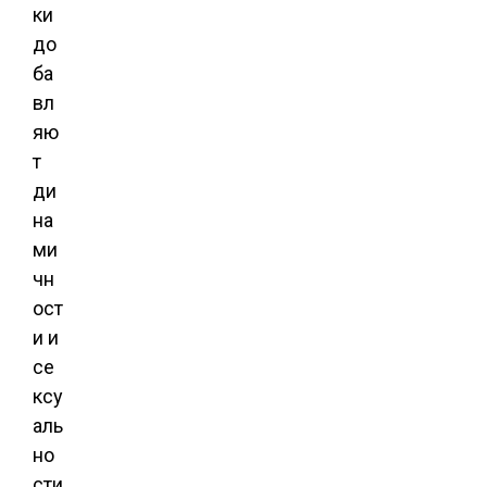
ки
до
ба
вл
яю
т
ди
на
ми
чн
ост
и и
се
ксу
аль
но
сти