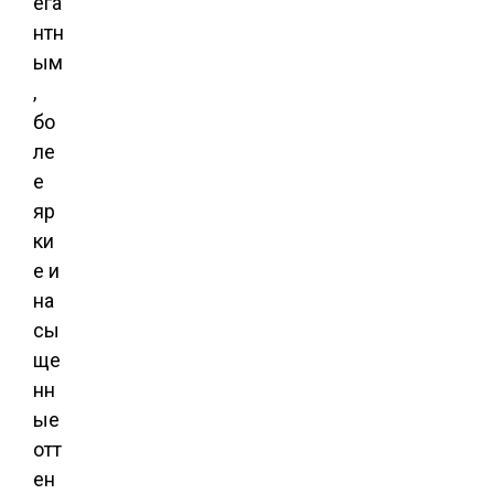
ега
нтн
ым
,
бо
ле
е
яр
ки
е и
на
сы
ще
нн
ые
отт
ен