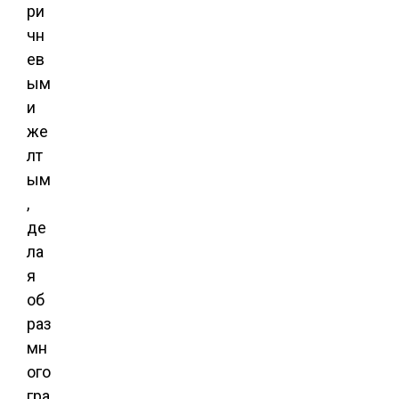
ри
чн
ев
ым
и
же
лт
ым
,
де
ла
я
об
раз
мн
ого
гра