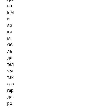
нн
ым
и
яр
ки
м.
Об
ла
да
тел
ям
так
ого
гар
де
ро