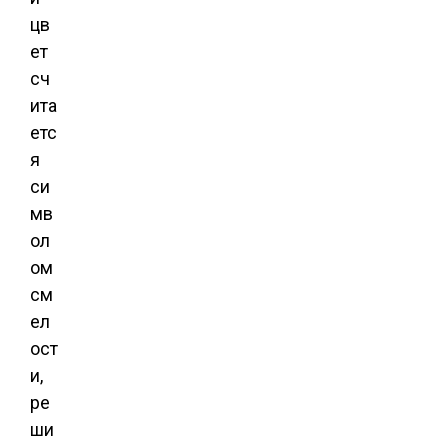
цв
ет
сч
ита
етс
я
си
мв
ол
ом
см
ел
ост
и,
ре
ши