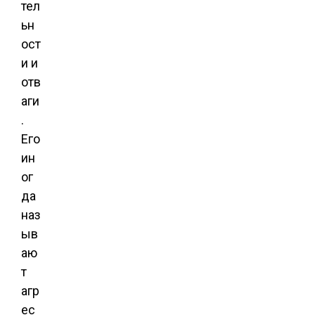
тел
ьн
ост
и и
отв
аги
.
Его
ин
ог
да
наз
ыв
аю
т
агр
ес