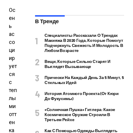
Ос
ен
В Тренде
ь
ас
Специалисты Рассказали О Трендах
Макияжа В 2020 Года, Которые Помогут
со
Подчеркнуть Свежесть И Молодость В
ци
Любом Возрасте
ир
Вещи, Которые Сильно Старят И
ует
Выглядят Вызывающе
ся
Прически На Каждый День За 5 Минут, 5
с
Стильных Идей
теп
История Атомного Проекта (от Кюри
лы
До Фукусимы)
ми
«Солнечная Пушка» Гитлера: Какое
отт
Космическое Оружие Строили В
Третьем Рейхе
ен
ка
Как С Помощью Одежды Выглядеть