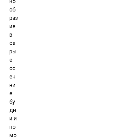
но
об
раз
ие
в
се
ры
е
ос
ен
ни
е
бу
дн
и и
по
мо