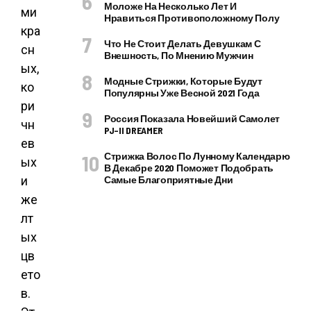
Моложе На Несколько Лет И
ми
Нравиться Противоположному Полу
кра
Что Не Стоит Делать Девушкам С
сн
Внешность, По Мнению Мужчин
ых,
Модные Стрижки, Которые Будут
ко
Популярны Уже Весной 2021 Года
ри
Россия Показала Новейший Самолет
чн
PJ–II DREAMER
ев
Стрижка Волос По Лунному Календарю
ых
В Декабре 2020 Поможет Подобрать
и
Самые Благоприятные Дни
же
лт
ых
цв
ето
в.