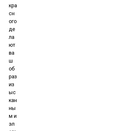
кра
сн
ого
де
ла
ют
ва
ш
об
раз
из
ыс
кан
ны
м и
эл