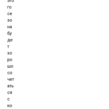
это
го
се
зо
на
бу
де
т
хо
ро
шо
со
чет
ать
ся
с
ко