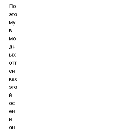
По
это
му
в
мо
дн
ых
отт
ен
ках
это
й
ос
ен
и
он