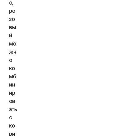
о,
ро
зо
вы
й
мо
жн
о
ко
мб
ин
ир
ов
ать
с
ко
ри