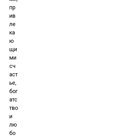
пр
ив
ле
ка
ю
щи
ми
сч
аст
ье,
бог
атс
тво
и
лю
бо