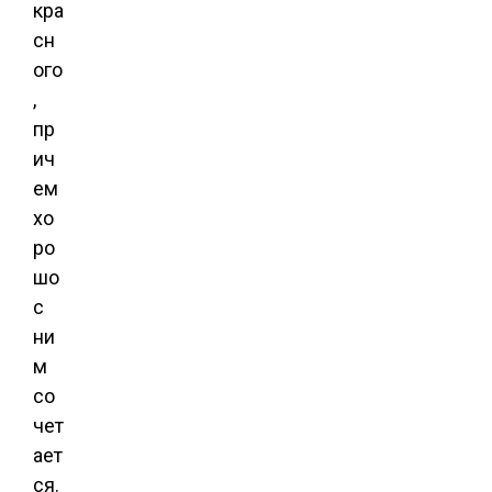
кра
сн
ого
,
пр
ич
ем
хо
ро
шо
с
ни
м
со
чет
ает
ся.