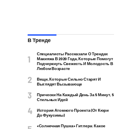
В Тренде
Специалисты Рассказали О Трендах
Макияжа В 2020 Года, Которые Помогут
Подчеркнуть Свежесть И Молодость В
Любом Возрасте
Вещи, Которые Сильно Старят И
Выглядят Вызывающе
Прически На Каждый День За 5 Минут, 5
Стильных Идей
История Атомного Проекта (от Кюри
До Фукусимы)
«Солнечная Пушка» Гитлера: Какое