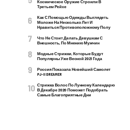
Космическое Оружие Строили В
Третьем Рейхе
Как С Помощью Одежды Выглядеть
Моложе На Несколько Лет И
Нравиться Противоположному Полу
Что Не Стоит Делать Девушкам С
Внешность, По Мнению Мужчин
Модные Стрижки, Которые Будут
Популярны Уже Весной 2021 Года
Россия Показала Новейший Самолет
PJ–II DREAMER
Стрижка Волос По Лунному Календарю
В Декабре 2020 Поможет Подобрать
Самые Благоприятные Дни