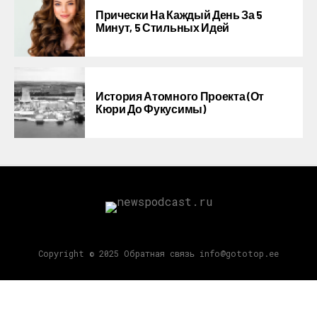
Прически На Каждый День За 5
Минут, 5 Стильных Идей
История Атомного Проекта (от
Кюри До Фукусимы)
Copyright © 2025 Обратная связь info@gototop.ee