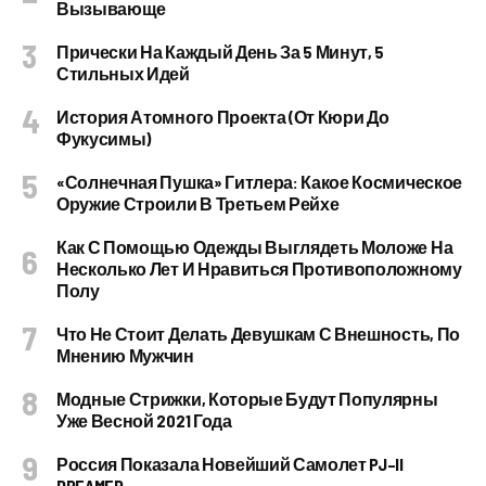
Вызывающе
Прически На Каждый День За 5 Минут, 5
Стильных Идей
История Атомного Проекта (от Кюри До
Фукусимы)
«Солнечная Пушка» Гитлера: Какое Космическое
Оружие Строили В Третьем Рейхе
Как С Помощью Одежды Выглядеть Моложе На
Несколько Лет И Нравиться Противоположному
Полу
Что Не Стоит Делать Девушкам С Внешность, По
Мнению Мужчин
Модные Стрижки, Которые Будут Популярны
Уже Весной 2021 Года
Россия Показала Новейший Самолет PJ–II
DREAMER