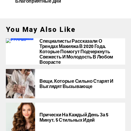
Благоприятные Дни
You May Also Like
Специалисты Рассказали О
Трендах Макияжа В 2020 Года,
Которые Помогут Подчеркнуть
Свежесть И Молодость В Любом
Возрасте
Вещи, Которые Сильно Старят И
Выглядят Вызывающе
Прически На Каждый День За 5
Минут, 5 Стильных Идей