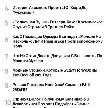
История Атомного Проекта (от Кюри До
Фукусимы)
«Солнечная Пушка» Гитлера: Какое Космическое
Оружие Строили В Третьем Рейхе
Как С Помощью Одежды Выглядеть Моложе На
Несколько Лет И Нравиться Противоположному
Полу
Что Не Стоит Делать Девушкам С Внешность, По
Мнению Мужчин
Модные Стрижки, Которые Будут Популярны
Уже Весной 2021 Года
Россия Показала Новейший Самолет PJ–II
DREAMER
Стрижка Волос По Лунному Календарю В
Декабре 2020 Поможет Подобрать Самые