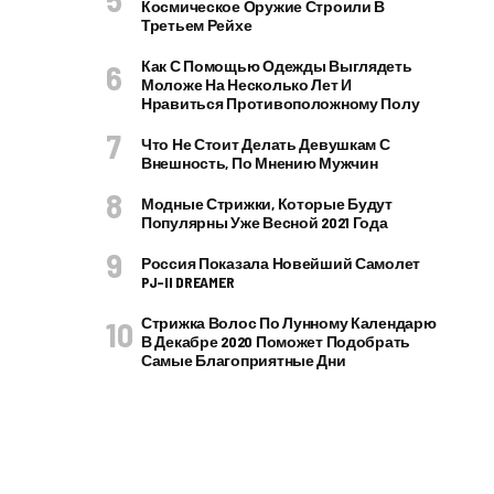
Космическое Оружие Строили В
Третьем Рейхе
Как С Помощью Одежды Выглядеть
Моложе На Несколько Лет И
Нравиться Противоположному Полу
Что Не Стоит Делать Девушкам С
Внешность, По Мнению Мужчин
Модные Стрижки, Которые Будут
Популярны Уже Весной 2021 Года
Россия Показала Новейший Самолет
PJ–II DREAMER
Стрижка Волос По Лунному Календарю
В Декабре 2020 Поможет Подобрать
Самые Благоприятные Дни