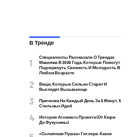
В Тренде
Специалисты Рассказали О Трендах
Макияжа В 2020 Года, Которые Помогут
Подчеркнуть Свежесть И Молодость В
Любом Возрасте
Вещи, Которые Сильно Старят И
Выглядят Вызывающе
Прически На Каждый День За 5 Минут, 5
Стильных Идей
История Атомного Проекта (от Кюри
До Фукусимы)
«Солнечная Пушка» Гитлера: Какое