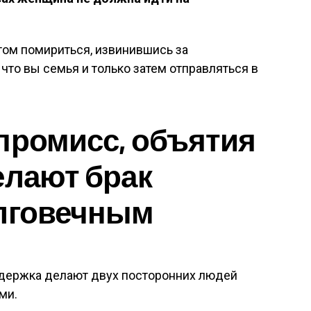
отом помириться, извинившись за
что вы семья и только затем отправляться в
промисс, объятия
елают брак
олговечным
ддержка делают двух посторонних людей
ми.