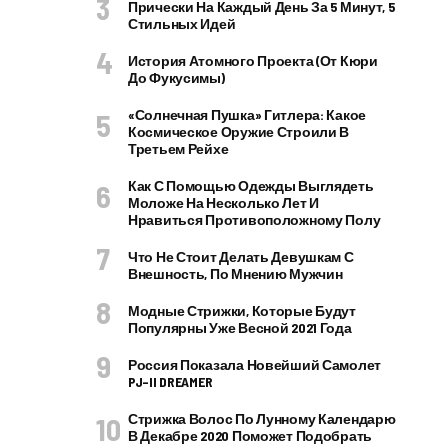
Прически На Каждый День За 5 Минут, 5
Стильных Идей
История Атомного Проекта (от Кюри
До Фукусимы)
«Солнечная Пушка» Гитлера: Какое
Космическое Оружие Строили В
Третьем Рейхе
Как С Помощью Одежды Выглядеть
Моложе На Несколько Лет И
Нравиться Противоположному Полу
Что Не Стоит Делать Девушкам С
Внешность, По Мнению Мужчин
Модные Стрижки, Которые Будут
Популярны Уже Весной 2021 Года
Россия Показала Новейший Самолет
PJ–II DREAMER
Стрижка Волос По Лунному Календарю
В Декабре 2020 Поможет Подобрать