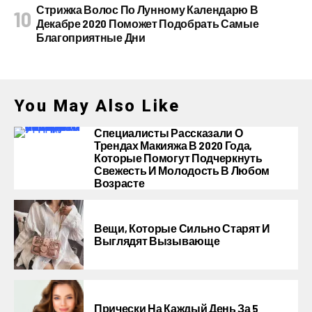
Стрижка Волос По Лунному Календарю В
Декабре 2020 Поможет Подобрать Самые
Благоприятные Дни
You May Also Like
Специалисты Рассказали О
Трендах Макияжа В 2020 Года,
Которые Помогут Подчеркнуть
Свежесть И Молодость В Любом
Возрасте
Вещи, Которые Сильно Старят И
Выглядят Вызывающе
Прически На Каждый День За 5