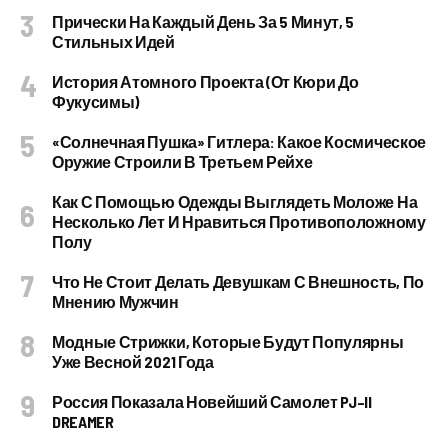
Прически На Каждый День За 5 Минут, 5
Стильных Идей
История Атомного Проекта (от Кюри До
Фукусимы)
«Солнечная Пушка» Гитлера: Какое Космическое
Оружие Строили В Третьем Рейхе
Как С Помощью Одежды Выглядеть Моложе На
Несколько Лет И Нравиться Противоположному
Полу
Что Не Стоит Делать Девушкам С Внешность, По
Мнению Мужчин
Модные Стрижки, Которые Будут Популярны
Уже Весной 2021 Года
Россия Показала Новейший Самолет PJ–II
DREAMER