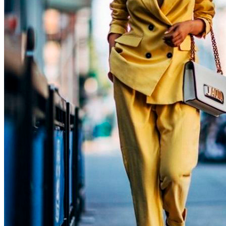
Самая Известная Охота На Ведьм В
Истории: Как Проходил Салемский
Процесс
Лунный Календарь Окрашивания
Волос На Октябрь 2025 Года