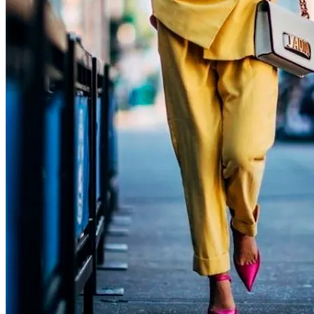
Тайна Происхождения Жизни Скоро
Будет Разгадана
Сергей Марков — О Тайном Цифровом
Суде И Угрозах Искусственного
Интеллекта
Ваша Любовь К Оранжевому: Глоток
Энергии Или Сигнал Уставшей Души