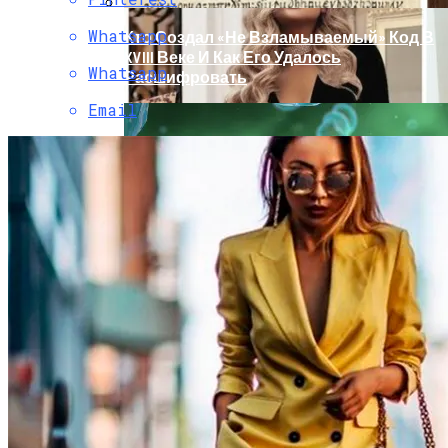
Whatsapp
Кто Создал «не Взламываемый» Код В
XVIII Веке И Как Его Удалось
Whatsapp
Расшифровать
Email
Раскрась Свой Год: Какой Цвет
Принесет Тебе Успех В 2026 Году По
Знаку Зодиака