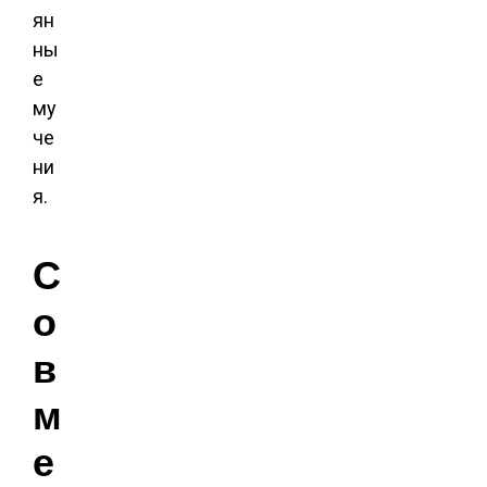
ян
ны
е
му
че
ни
я.
С
о
в
м
е