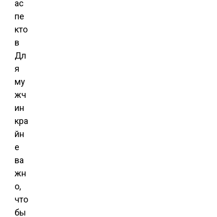
ас
пе
кто
в
Дл
я
му
жч
ин
кра
йн
е
ва
жн
о,
что
бы