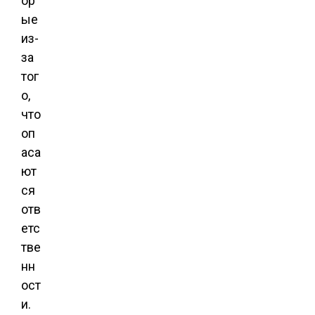
ор
ые
из-
за
тог
о,
что
оп
аса
ют
ся
отв
етс
тве
нн
ост
и.