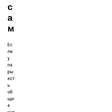
с
а
м
Ес
ли
у
па
ры
ест
ь
об
щи
е