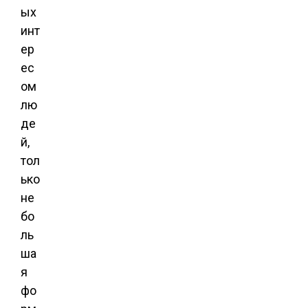
ых
инт
ер
ес
ом
лю
де
й,
тол
ько
не
бо
ль
ша
я
фо