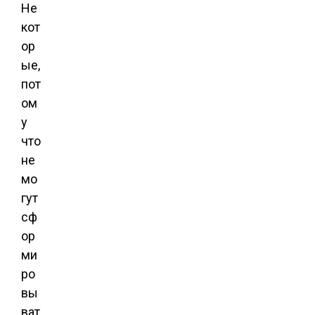
Не
кот
ор
ые,
пот
ом
у
что
не
мо
гут
сф
ор
ми
ро
вы
ват