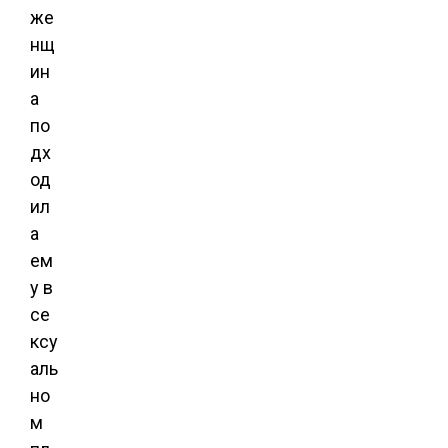
же
нщ
ин
а
по
дх
од
ил
а
ем
у в
се
ксу
аль
но
м