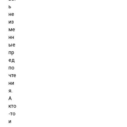
ь
не
из
ме
нн
ые
пр
ед
по
чте
ни
я.
А
кто
-то
и