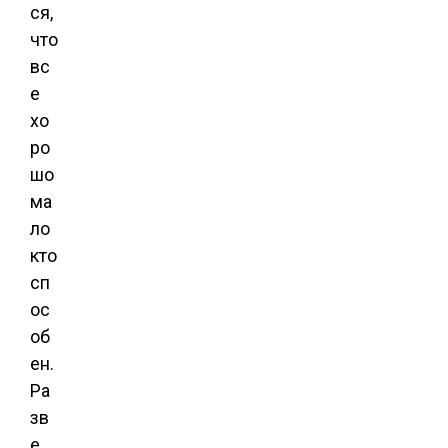
ся,
что
вс
е
хо
ро
шо
ма
ло
кто
сп
ос
об
ен.
Ра
зв
е,