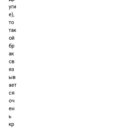
уги
е),
то
так
ой
бр
ак
св
яз
ыв
ает
ся
оч
ен
ь
кр