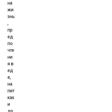
на
жи
знь
,
пр
ед
по
чте
ни
я в
ед
е,
на
пит
ках
и
др