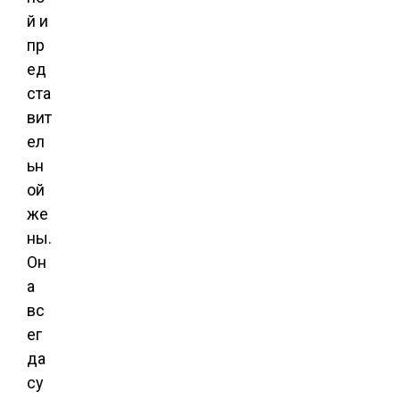
й и
пр
ед
ста
вит
ел
ьн
ой
же
ны.
Он
а
вс
ег
да
су