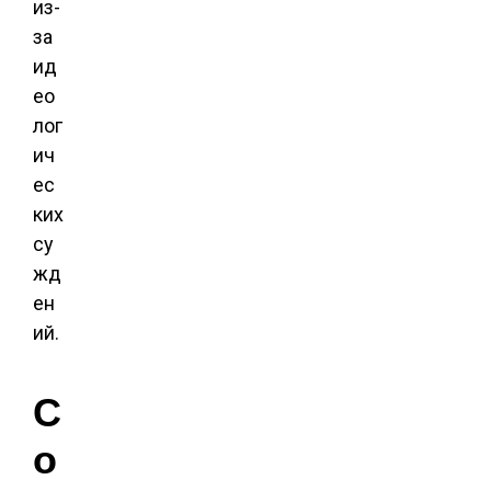
из-
за
ид
ео
лог
ич
ес
ких
су
жд
ен
ий.
С
о