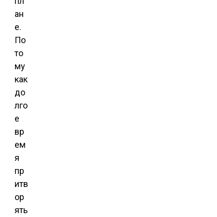
пл
ан
е.
По
то
му
как
до
лго
е
вр
ем
я
пр
итв
ор
ять