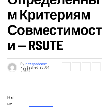
М Критериям
Совместимост
И — RSUTE
By
newspodcast
Published
25.04
.2024
Ны
не