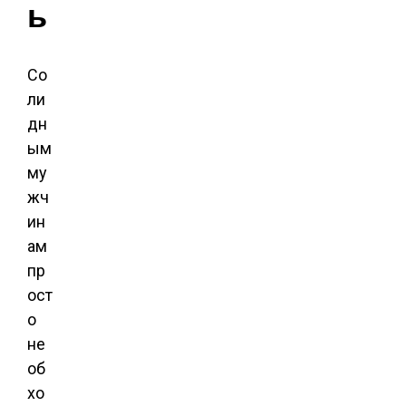
ь
Со
ли
дн
ым
му
жч
ин
ам
пр
ост
о
не
об
хо