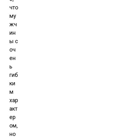
что
му
жч
ин
ы с
оч
ен
ь
гиб
ки
м
хар
акт
ер
ом,
но