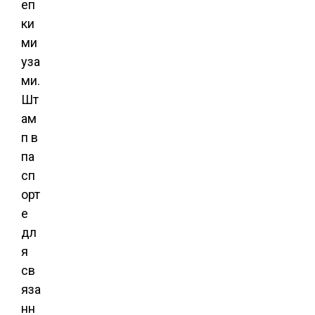
еп
ки
ми
уза
ми.
Шт
ам
п в
па
сп
орт
е
дл
я
св
яза
нн