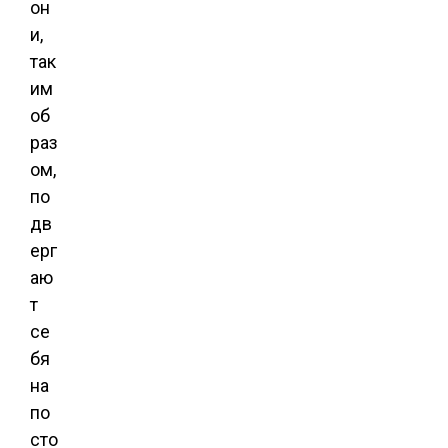
он
и,
так
им
об
раз
ом,
по
дв
ерг
аю
т
се
бя
на
по
сто