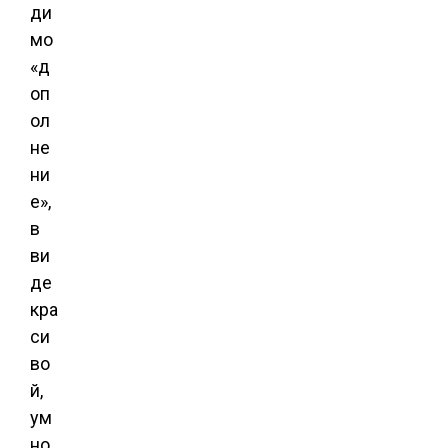
ди
мо
«д
оп
ол
не
ни
е»,
в
ви
де
кра
си
во
й,
ум
но