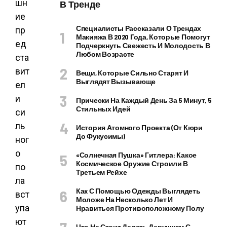
шн
В Тренде
ие
Специалисты Рассказали О Трендах
пр
Макияжа В 2020 Года, Которые Помогут
ед
Подчеркнуть Свежесть И Молодость В
Любом Возрасте
ста
вит
Вещи, Которые Сильно Старят И
Выглядят Вызывающе
ел
и
Прически На Каждый День За 5 Минут, 5
Стильных Идей
си
ль
История Атомного Проекта (от Кюри
До Фукусимы)
ног
о
«Солнечная Пушка» Гитлера: Какое
Космическое Оружие Строили В
по
Третьем Рейхе
ла
Как С Помощью Одежды Выглядеть
вст
Моложе На Несколько Лет И
упа
Нравиться Противоположному Полу
ют
Что Не Стоит Делать Девушкам С