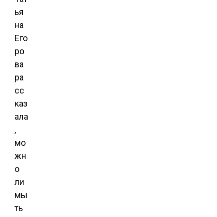
ья
на
Его
ро
ва
ра
сс
каз
ала
,
мо
жн
о
ли
мы
ть