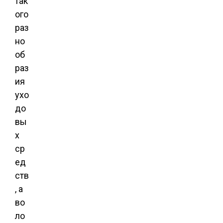
так
ого
раз
но
об
раз
ия
ухо
до
вы
х
ср
ед
ств
, а
во
ло