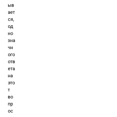
ыв
ает
ся,
од
но
зна
чн
ого
отв
ета
на
это
т
во
пр
ос