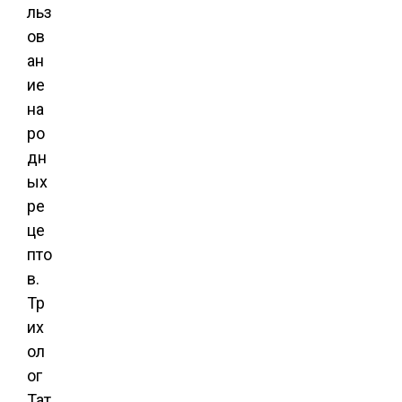
льз
ов
ан
ие
на
ро
дн
ых
ре
це
пто
в.
Тр
их
ол
ог
Тат