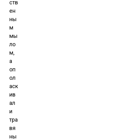
ств
ен
ны
м
мы
ло
м,
а
оп
ол
аск
ив
ал
и
тра
вя
ны