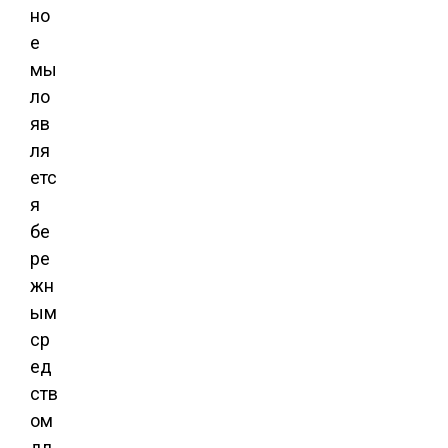
но
е
мы
ло
яв
ля
етс
я
бе
ре
жн
ым
ср
ед
ств
ом
дл