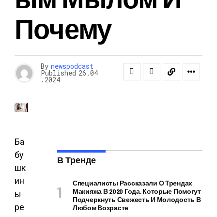
Почему
By
newspodcast
Published
26.04
.2024
Ба
бу
В Тренде
шк
ин
Специалисты Рассказали О Трендах
Макияжа В 2020 Года, Которые Помогут
ы
Подчеркнуть Свежесть И Молодость В
ре
Любом Возрасте