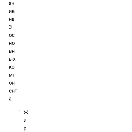
ан
ие
на
3
ос
но
вн
ых
ко
мп
он
ент
а.
Ж
и
р