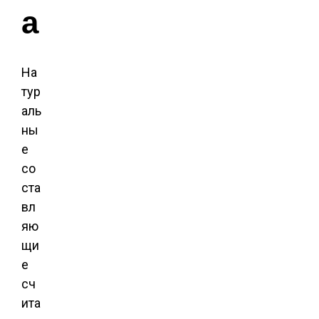
а
На
тур
аль
ны
е
со
ста
вл
яю
щи
е
сч
ита