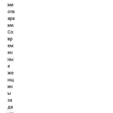
ми
отв
ара
ми.
Со
вр
ем
ен
ны
е
же
нщ
ин
ы
за
да