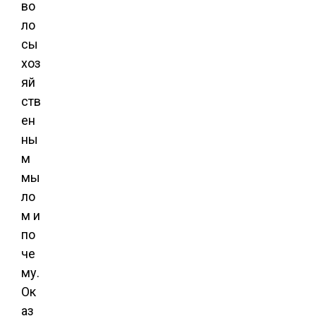
во
ло
сы
хоз
яй
ств
ен
ны
м
мы
ло
м и
по
че
му.
Ок
аз