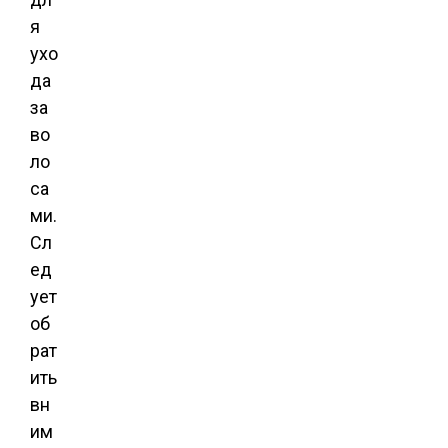
я
ухо
да
за
во
ло
са
ми.
Сл
ед
ует
об
рат
ить
вн
им