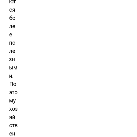
ют
ся
бо
ле
е
по
ле
зн
ым
и.
По
это
му
хоз
яй
ств
ен