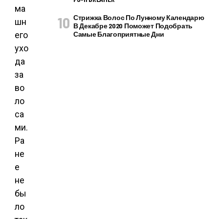
ма
Стрижка Волос По Лунному Календарю
шн
В Декабре 2020 Поможет Подобрать
его
Самые Благоприятные Дни
ухо
да
за
во
ло
са
ми.
Ра
не
е
не
бы
ло