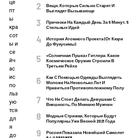
це
Вещи, Которые Сильно Старят И
пт
Выглядят Вызывающе
ы
Прически На Каждый День За 5 Минут, 5
кра
Стильных Идей
сот
История Атомного Проекта (от Кюри
ы и
До Фукусимы)
се
«Солнечная Пушка» Гитлера: Какое
йч
Космическое Оружие Строили В
Третьем Рейхе
ас
ис
Как С Помощью Одежды Выглядеть
Моложе На Несколько Лет И
по
Нравиться Противоположному Полу
льз
Что Не Стоит Делать Девушкам С
ую
Внешность, По Мнению Мужчин
тся
Модные Стрижки, Которые Будут
дл
Популярны Уже Весной 2021 Года
я
Россия Показала Новейший Самолет
до
PJ–II DREAMER