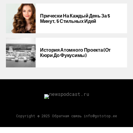
Прически На Каждый День За 5
Минут, 5 Стильных Идей
История Атомного Проекта (от
Кюри До Фукусимы)
Copyright © 2025 Обратная связь info@gototop.ee