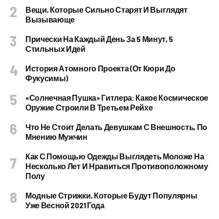
Вещи, Которые Сильно Старят И Выглядят
Вызывающе
Прически На Каждый День За 5 Минут, 5
Стильных Идей
История Атомного Проекта (от Кюри До
Фукусимы)
«Солнечная Пушка» Гитлера: Какое Космическое
Оружие Строили В Третьем Рейхе
Что Не Стоит Делать Девушкам С Внешность, По
Мнению Мужчин
Как С Помощью Одежды Выглядеть Моложе На
Несколько Лет И Нравиться Противоположному
Полу
Модные Стрижки, Которые Будут Популярны
Уже Весной 2021 Года