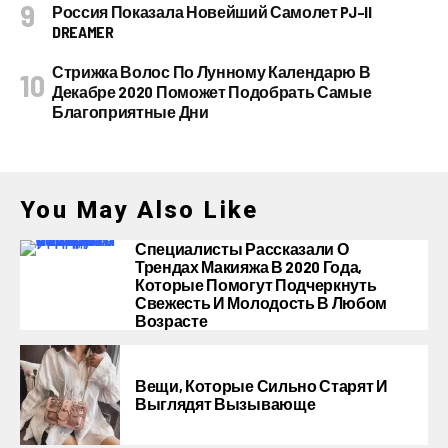
Россия Показала Новейший Самолет PJ–II
DREAMER
Стрижка Волос По Лунному Календарю В
Декабре 2020 Поможет Подобрать Самые
Благоприятные Дни
You May Also Like
Специалисты Рассказали О
Трендах Макияжа В 2020 Года,
Которые Помогут Подчеркнуть
Свежесть И Молодость В Любом
Возрасте
Вещи, Которые Сильно Старят И
Выглядят Вызывающе