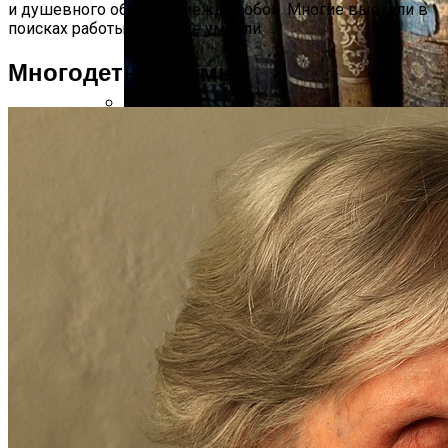
и душевного общения между собой. Многие выехали в
поисках работы, а многие умерли.
Многодетная Семья
Интересные Факты О Войнах…
Женская Зимняя Обувь: 5 Стильных
Моделей, За Которыми
Выстраиваются В Очереди