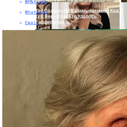
Whatsapp
Кто Создал «не Взламываемый» Код В
Whatsapp
XVIII Веке И Как Его Удалось
Расшифровать
Email
Раскрась Свой Год: Какой Цвет
Принесет Тебе Успех В 2026 Году По
Знаку Зодиака