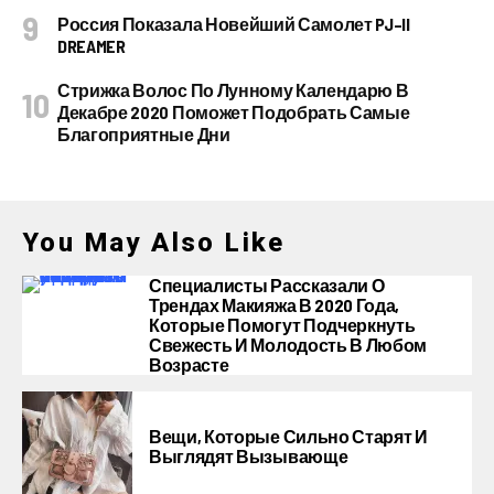
Россия Показала Новейший Самолет PJ–II
DREAMER
Стрижка Волос По Лунному Календарю В
Декабре 2020 Поможет Подобрать Самые
Благоприятные Дни
You May Also Like
Специалисты Рассказали О
Трендах Макияжа В 2020 Года,
Которые Помогут Подчеркнуть
Свежесть И Молодость В Любом
Возрасте
Вещи, Которые Сильно Старят И
Выглядят Вызывающе