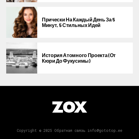
Прически На Каждый День За 5
Минут, 5 Стильных Идей
История Атомного Проекта (от
Кюри До Фукусимы)
Copyright © 2025 Обратная связь info@gototop.ee