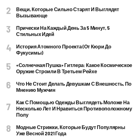
Вещи, Которые Сильно Старят И Выглядят
Вызывающе
Прически На Каждый День За 5 Минут, 5
Стильных Идей
История Атомного Проекта (от Кюри До
Фукусимы)
«Солнечная Пушка» Гитлера: Какое Космическое
Оружие Строили В Третьем Рейхе
Что Не Стоит Делать Девушкам С Внешность, По
Мнению Мужчин
Как С Помощью Одежды Выглядеть Моложе На
Несколько Лет И Нравиться Противоположному
Полу
Модные Стрижки, Которые Будут Популярны
Уже Весной 2021 Года