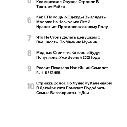
Космическое Оружие Строили В
Третьем Рейхе
Как С Помощью Одежды Выглядеть
Моложе На Несколько Лет И
Нравиться Противоположному Полу
Что Не Стоит Делать Девушкам С
Внешность, По Мнению Мужчин
Модные Стрижки, Которые Будут
Популярны Уже Весной 2021 Года
Россия Показала Новейший Самолет
PJ–II DREAMER
Стрижка Волос По Лунному Календарю
В Декабре 2020 Поможет Подобрать
Самые Благоприятные Дни