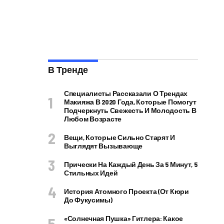
В Тренде
Специалисты Рассказали О Трендах
Макияжа В 2020 Года, Которые Помогут
Подчеркнуть Свежесть И Молодость В
Любом Возрасте
Вещи, Которые Сильно Старят И
Выглядят Вызывающе
Прически На Каждый День За 5 Минут, 5
Стильных Идей
История Атомного Проекта (от Кюри
До Фукусимы)
«Солнечная Пушка» Гитлера: Какое