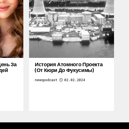
ень За
История Атомного Проекта
дей
(от Кюри До Фукусимы)
newspodcast
02.02.2024