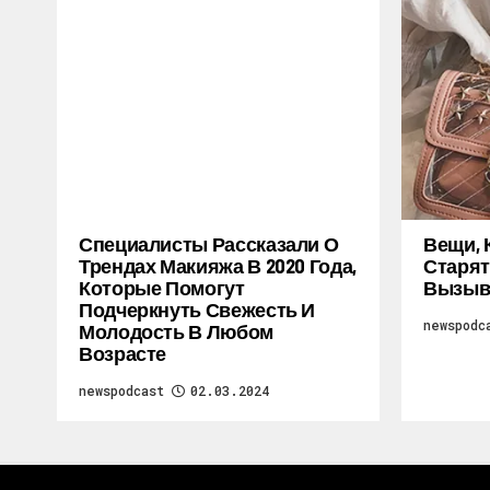
Специалисты Рассказали О
Вещи, 
Трендах Макияжа В 2020 Года,
Старят
Которые Помогут
Вызыв
Подчеркнуть Свежесть И
newspodc
Молодость В Любом
Возрасте
newspodcast
02.03.2024