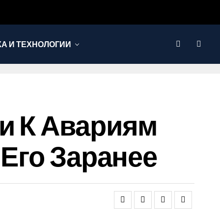
КА И ТЕХНОЛОГИИ
и К Авариям
 Его Заранее