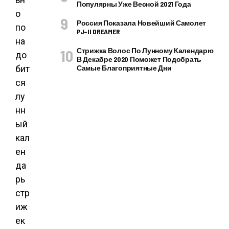
Популярны Уже Весной 2021 Года
о
Россия Показала Новейший Самолет
по
PJ–II DREAMER
на
Стрижка Волос По Лунному Календарю
до
В Декабре 2020 Поможет Подобрать
Самые Благоприятные Дни
бит
ся
лу
нн
ый
кал
ен
да
рь
стр
иж
ек