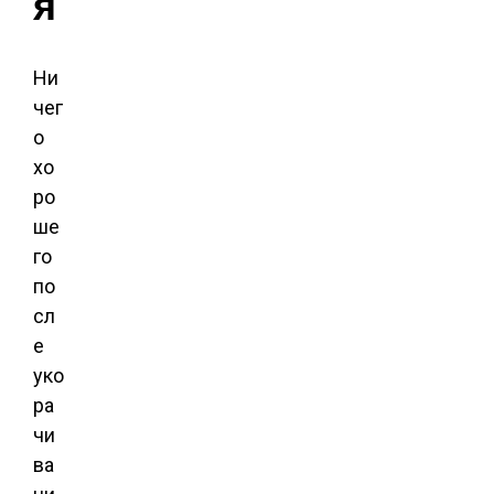
я
Ни
чег
о
хо
ро
ше
го
по
сл
е
уко
ра
чи
ва