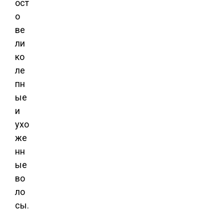
ост
о
ве
ли
ко
ле
пн
ые
и
ухо
же
нн
ые
во
ло
сы.