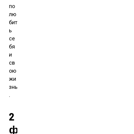
по
лю
бит
ь
се
бя
и
св
ою
жи
знь
.
2
ф