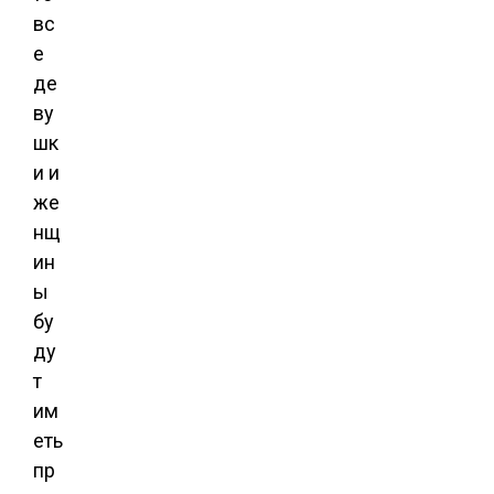
вс
е
де
ву
шк
и и
же
нщ
ин
ы
бу
ду
т
им
еть
пр