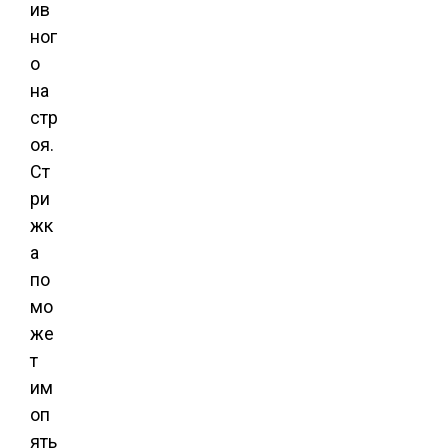
ив
ног
о
на
стр
оя.
Ст
ри
жк
а
по
мо
же
т
им
оп
ять