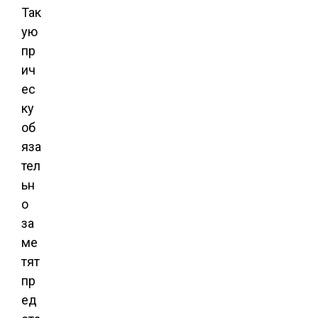
Так
ую
пр
ич
ес
ку
об
яза
тел
ьн
о
за
ме
тят
пр
ед