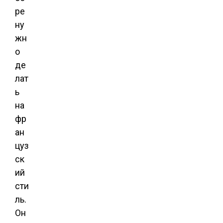
ре
ну
жн
о
де
лат
ь
на
фр
ан
цуз
ск
ий
сти
ль.
Он