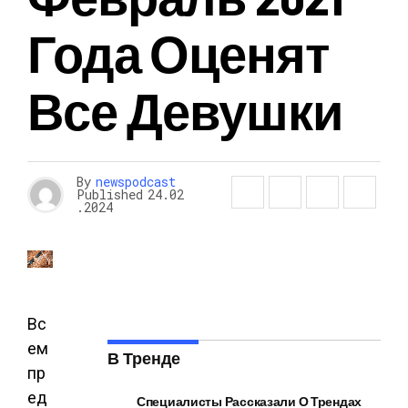
Года Оценят
Все Девушки
By
newspodcast
Published
24.02
.2024
Вс
ем
В Тренде
пр
ед
Специалисты Рассказали О Трендах