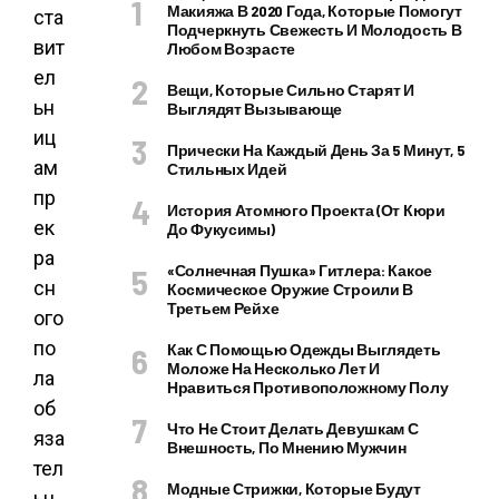
Макияжа В 2020 Года, Которые Помогут
ста
Подчеркнуть Свежесть И Молодость В
вит
Любом Возрасте
ел
Вещи, Которые Сильно Старят И
ьн
Выглядят Вызывающе
иц
Прически На Каждый День За 5 Минут, 5
ам
Стильных Идей
пр
История Атомного Проекта (от Кюри
ек
До Фукусимы)
ра
«Солнечная Пушка» Гитлера: Какое
сн
Космическое Оружие Строили В
Третьем Рейхе
ого
по
Как С Помощью Одежды Выглядеть
Моложе На Несколько Лет И
ла
Нравиться Противоположному Полу
об
Что Не Стоит Делать Девушкам С
яза
Внешность, По Мнению Мужчин
тел
Модные Стрижки, Которые Будут
ьн