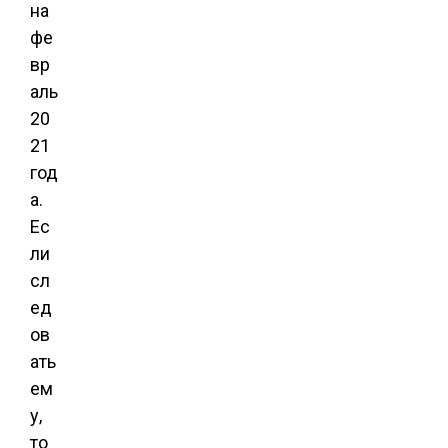
на
фе
вр
аль
20
21
год
а.
Ес
ли
сл
ед
ов
ать
ем
у,
то