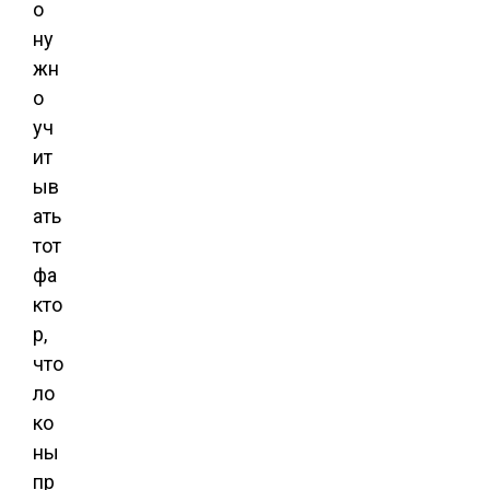
о
ну
жн
о
уч
ит
ыв
ать
тот
фа
кто
р,
что
ло
ко
ны
пр