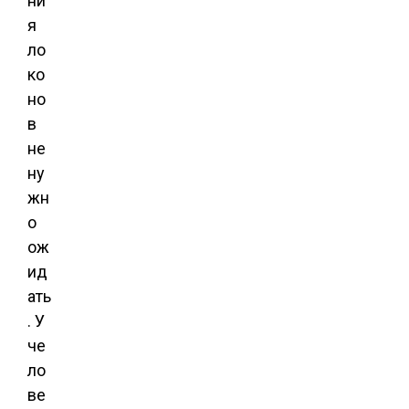
ни
я
ло
ко
но
в
не
ну
жн
о
ож
ид
ать
. У
че
ло
ве