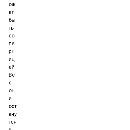
ож
ет
бы
ть
со
пе
рн
иц
ей.
Вс
е
он
и
ост
ану
тся
в