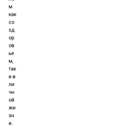
м
как
со
зд
ор
ов
ье
м,
так
и в
ли
чн
ой
жи
зн
и.