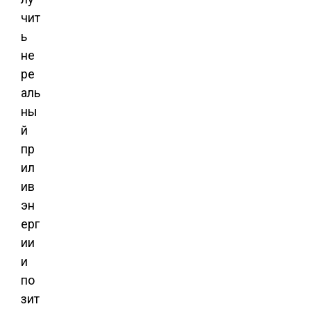
чит
ь
не
ре
аль
ны
й
пр
ил
ив
эн
ерг
ии
и
по
зит