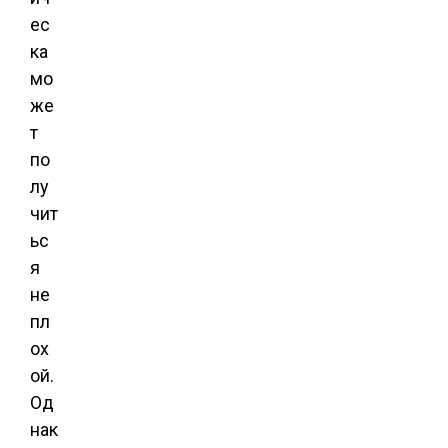
ес
ка
мо
же
т
по
лу
чит
ьс
я
не
пл
ох
ой.
Од
нак