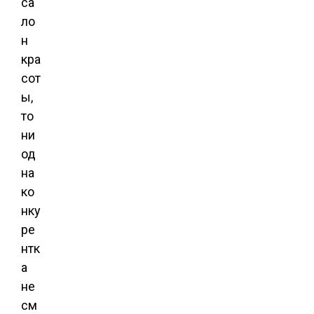
са
ло
н
кра
сот
ы,
то
ни
од
на
ко
нку
ре
нтк
а
не
см