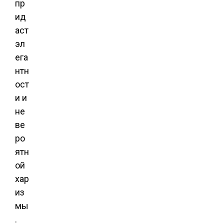
пр
ид
аст
эл
ега
нтн
ост
и и
не
ве
ро
ятн
ой
хар
из
мы
.