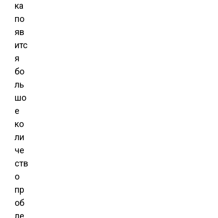
ка
по
яв
итс
я
бо
ль
шо
е
ко
ли
че
ств
о
пр
об
ле