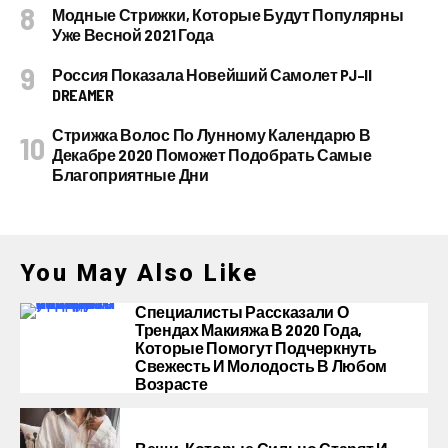
Модные Стрижки, Которые Будут Популярны
Уже Весной 2021 Года
Россия Показала Новейший Самолет PJ–II
DREAMER
Стрижка Волос По Лунному Календарю В
Декабре 2020 Поможет Подобрать Самые
Благоприятные Дни
You May Also Like
Специалисты Рассказали О
Трендах Макияжа В 2020 Года,
Которые Помогут Подчеркнуть
Свежесть И Молодость В Любом
Возрасте