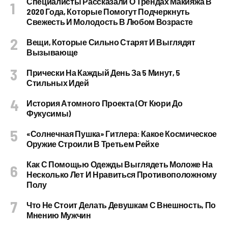
Специалисты Рассказали О Трендах Макияжа В
2020 Года, Которые Помогут Подчеркнуть
Свежесть И Молодость В Любом Возрасте
Вещи, Которые Сильно Старят И Выглядят
Вызывающе
Прически На Каждый День За 5 Минут, 5
Стильных Идей
История Атомного Проекта (от Кюри До
Фукусимы)
«Солнечная Пушка» Гитлера: Какое Космическое
Оружие Строили В Третьем Рейхе
Как С Помощью Одежды Выглядеть Моложе На
Несколько Лет И Нравиться Противоположному
Полу
Что Не Стоит Делать Девушкам С Внешность, По
Мнению Мужчин