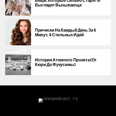
Вещи, Которые Сильно Старят И
Выглядят Вызывающе
Прически На Каждый День За 5
Минут, 5 Стильных Идей
История Атомного Проекта (от
Кюри До Фукусимы)