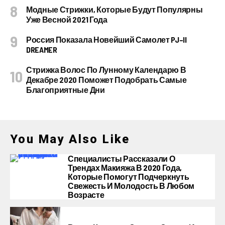
Модные Стрижки, Которые Будут Популярны
Уже Весной 2021 Года
Россия Показала Новейший Самолет PJ–II
DREAMER
Стрижка Волос По Лунному Календарю В
Декабре 2020 Поможет Подобрать Самые
Благоприятные Дни
You May Also Like
Специалисты Рассказали О
Трендах Макияжа В 2020 Года,
Которые Помогут Подчеркнуть
Свежесть И Молодость В Любом
Возрасте