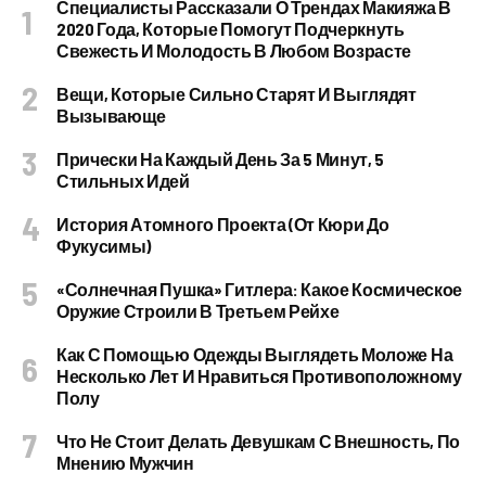
Специалисты Рассказали О Трендах Макияжа В
2020 Года, Которые Помогут Подчеркнуть
Свежесть И Молодость В Любом Возрасте
Вещи, Которые Сильно Старят И Выглядят
Вызывающе
Прически На Каждый День За 5 Минут, 5
Стильных Идей
История Атомного Проекта (от Кюри До
Фукусимы)
«Солнечная Пушка» Гитлера: Какое Космическое
Оружие Строили В Третьем Рейхе
Как С Помощью Одежды Выглядеть Моложе На
Несколько Лет И Нравиться Противоположному
Полу
Что Не Стоит Делать Девушкам С Внешность, По
Мнению Мужчин