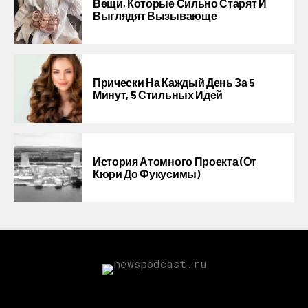
Вещи, Которые Сильно Старят И
Выглядят Вызывающе
Прически На Каждый День За 5
Минут, 5 Стильных Идей
История Атомного Проекта (от
Кюри До Фукусимы)