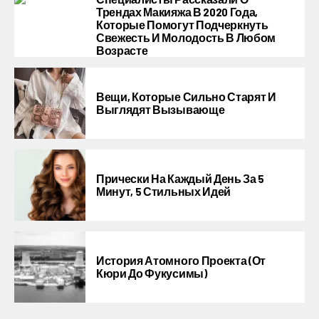
Трендах Макияжа В 2020 Года,
Которые Помогут Подчеркнуть
Свежесть И Молодость В Любом
Возрасте
Вещи, Которые Сильно Старят И
Выглядят Вызывающе
Прически На Каждый День За 5
Минут, 5 Стильных Идей
История Атомного Проекта (от
Кюри До Фукусимы)