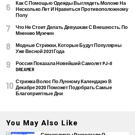
Как С Помощью Одежды Выглядеть Моложе На
Несколько Лет И Нравиться Противоположному
Полу
Что Не Стоит Делать Девушкам С Внешность, По
Мнению Мужчин
Модные Стрижки, Которые Будут Популярны
Уже Весной 2021 Года
Россия Показала Новейший Самолет PJ–II
DREAMER
Стрижка Волос По Лунному Календарю В
Декабре 2020 Поможет Подобрать Самые
Благоприятные Дни
You May Also Like
Специалисты Рассказали О