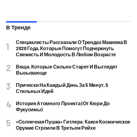
В Тренде
Специалисты Рассказали О Трендах Макияжа В
2020 Года, Которые Помогут Подчеркнуть
Свежесть И Молодость В Любом Возрасте
Вещи, Которые Сильно Старят И Выглядят
Вызывающе
Прически На Каждый День За 5 Минут, 5
Стильных Идей
История Атомного Проекта (от Кюри До
Фукусимы)
«Солнечная Пушка» Гитлера: Какое Космическое
Оружие Строили В Третьем Рейхе