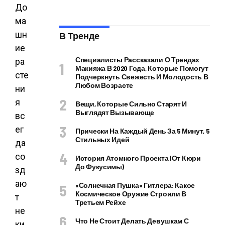
До
ма
шн
В Тренде
ие
Специалисты Рассказали О Трендах
ра
Макияжа В 2020 Года, Которые Помогут
сте
Подчеркнуть Свежесть И Молодость В
Любом Возрасте
ни
я
Вещи, Которые Сильно Старят И
Выглядят Вызывающе
вс
ег
Прически На Каждый День За 5 Минут, 5
Стильных Идей
да
со
История Атомного Проекта (от Кюри
До Фукусимы)
зд
аю
«Солнечная Пушка» Гитлера: Какое
Космическое Оружие Строили В
т
Третьем Рейхе
не
Что Не Стоит Делать Девушкам С
ки