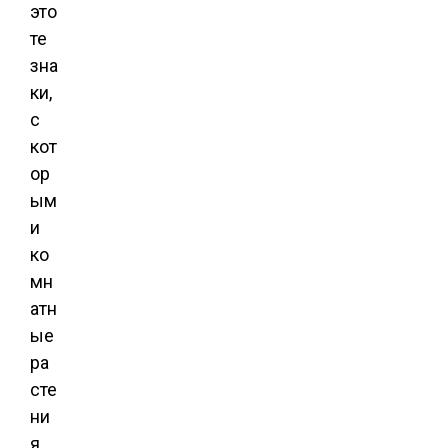
это
те
зна
ки,
с
кот
ор
ым
и
ко
мн
атн
ые
ра
сте
ни
я