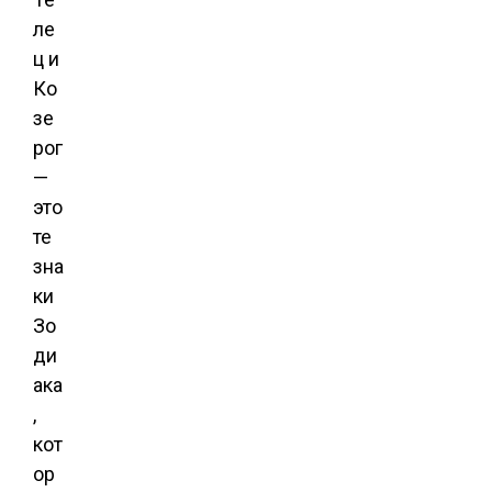
ле
ц и
Ко
зе
рог
—
это
те
зна
ки
Зо
ди
ака
,
кот
ор