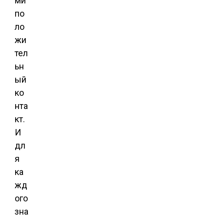
ми
по
ло
жи
тел
ьн
ый
ко
нта
кт.
И
дл
я
ка
жд
ого
зна