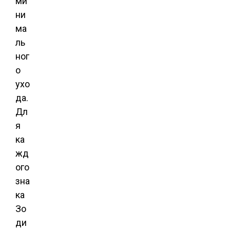
ми
ни
ма
ль
ног
о
ухо
да.
Дл
я
ка
жд
ого
зна
ка
Зо
ди