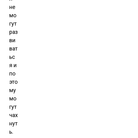
не
мо
гут
раз
ви
ват
ьс
я и
по
это
му
мо
гут
чах
нут
ь.