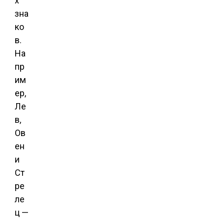
х
зна
ко
в.
На
пр
им
ер,
Ле
в,
Ов
ен
и
Ст
ре
ле
ц —