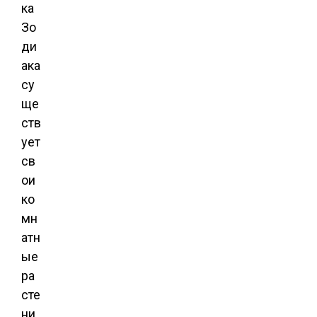
ка
Зо
ди
ака
су
ще
ств
ует
св
ои
ко
мн
атн
ые
ра
сте
ни