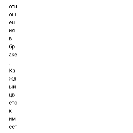
отн
ош
ен
ия
в
бр
аке
.
Ка
жд
ый
цв
ето
к
им
еет