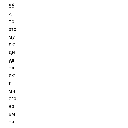
бб
и,
по
это
му
лю
ди
уд
ел
яю
т
мн
ого
вр
ем
ен