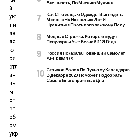
Внешность, По Мнению Мужчин
й
Как С Помощью Одежды Выглядеть
ую
Моложе На Несколько Лет И
т и
Нравиться Противоположному Полу
яв
Модные Стрижки, Которые Будут
ля
Популярны Уже Весной 2021 Года
ют
Россия Показала Новейший Самолет
ся
PJ–II DREAMER
отл
Стрижка Волос По Лунному Календарю
ич
В Декабре 2020 Поможет Подобрать
Самые Благоприятные Дни
ны
м
сп
ос
об
ом
укр