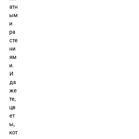
атн
ым
и
ра
сте
ни
ям
и.
И
да
же
те,
цв
ет
ы,
кот