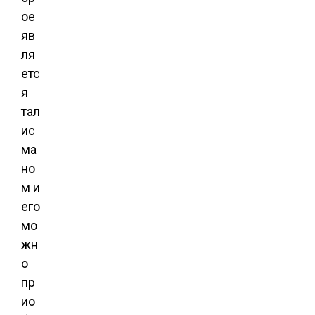
ое
яв
ля
етс
я
тал
ис
ма
но
м и
его
мо
жн
о
пр
ио