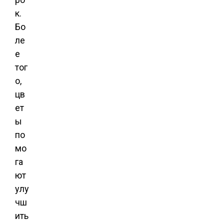
к.
Бо
ле
е
тог
о,
цв
ет
ы
по
мо
га
ют
улу
чш
ить