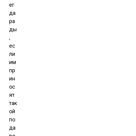
ег
да
ра
ды
,
ес
ли
им
пр
ин
ос
ят
так
ой
по
да
ро