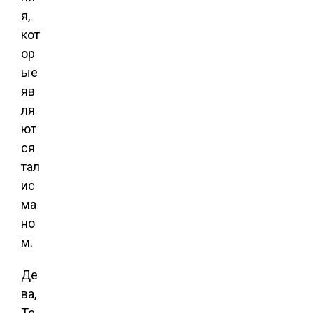
я,
кот
ор
ые
яв
ля
ют
ся
тал
ис
ма
но
м.
Де
ва,
Те