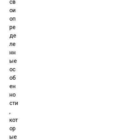
св
ои
оп
ре
де
ле
нн
ые
ос
об
ен
но
сти
,
кот
ор
ые