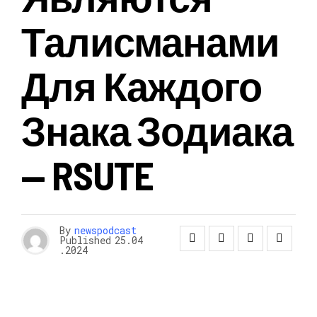
Талисманами
Для Каждого
Знака Зодиака
— RSUTE
By
newspodcast
Published
25.04
.2024