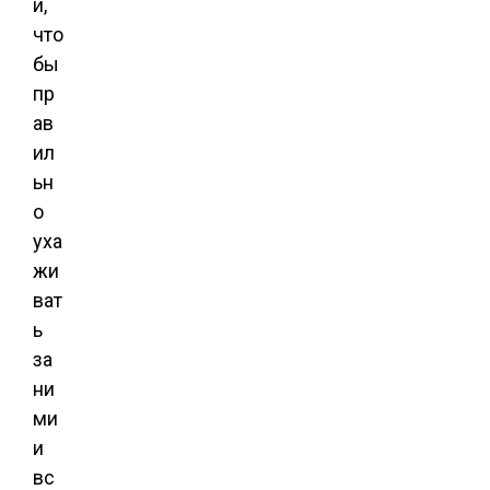
и,
что
бы
пр
ав
ил
ьн
о
уха
жи
ват
ь
за
ни
ми
и
вс