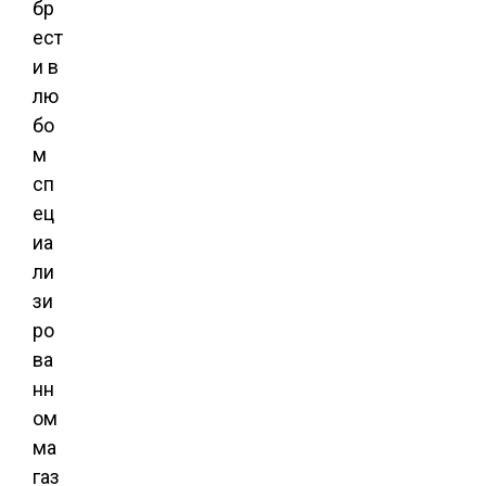
бр
ест
и в
лю
бо
м
сп
ец
иа
ли
зи
ро
ва
нн
ом
ма
газ