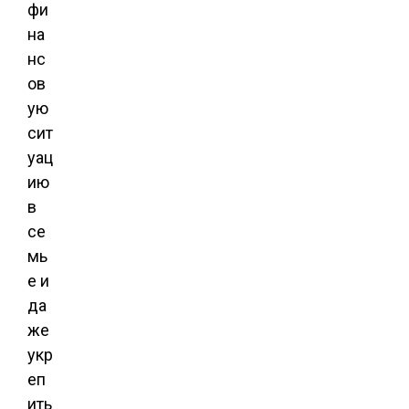
фи
на
нс
ов
ую
сит
уац
ию
в
се
мь
е и
да
же
укр
еп
ить