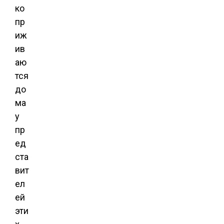
ко
пр
иж
ив
аю
тся
до
ма
у
пр
ед
ста
вит
ел
ей
эти