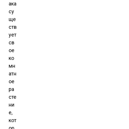
ака
су
ще
ств
ует
св
ое
ко
мн
атн
ое
ра
сте
ни
е,
кот
ор