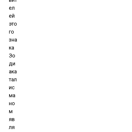
ел
ей
это
го
зна
ка
Зо
ди
ака
тал
ис
ма
но
м
яв
ля