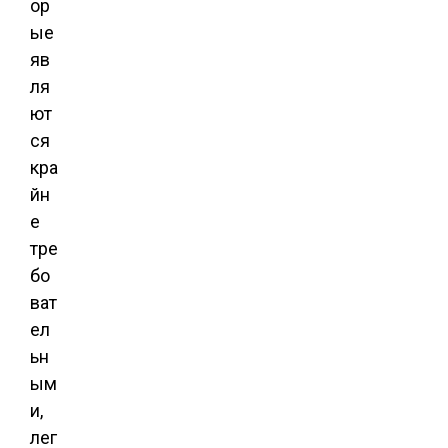
ор
ые
яв
ля
ют
ся
кра
йн
е
тре
бо
ват
ел
ьн
ым
и,
лег