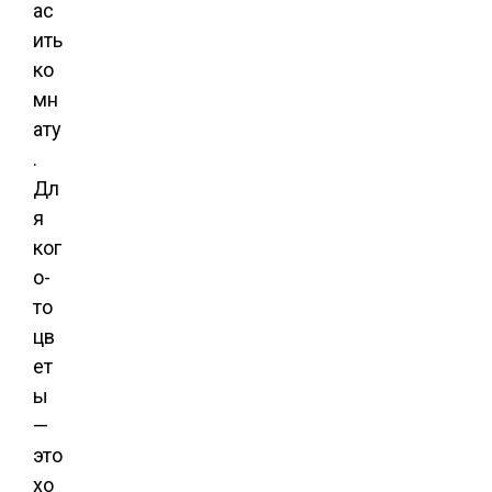
ас
ить
ко
мн
ату
.
Дл
я
ког
о-
то
цв
ет
ы
—
это
хо