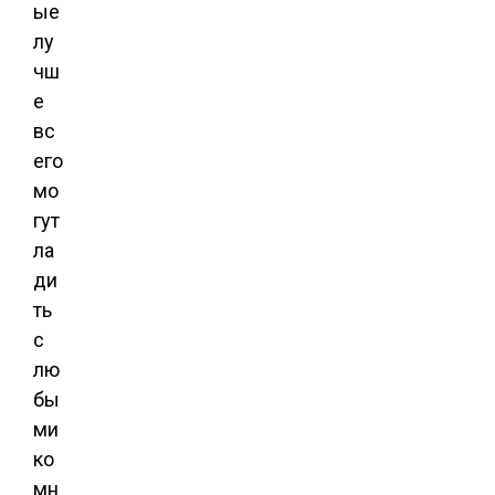
ые
лу
чш
е
вс
его
мо
гут
ла
ди
ть
с
лю
бы
ми
ко
мн