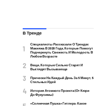
В Тренде
Специалисты Рассказали О Трендах
Макияжа В 2020 Года, Которые Помогут
Подчеркнуть Свежесть И Молодость В
Любом Возрасте
Вещи, Которые Сильно Старят И
Выглядят Вызывающе
Прически На Каждый День За 5 Минут, 5
Стильных Идей
История Атомного Проекта (от Кюри
До Фукусимы)
«Солнечная Пушка» Гитлера: Какое