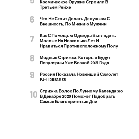
Космическое Оружие Строили В
Третьем Рейхе
Что Не Стоит Делать Девушкам С
Внешность, По Мнению Мужчин
Как С Помощью Одежды Выглядеть
Моложе На Несколько Лет И
Нравиться Противоположному Полу
Модные Стрижки, Которые Будут
Популярны Уже Весной 2021 Года
Россия Показала Новейший Самолет
PJ–II DREAMER
Стрижка Волос По Лунному Календарю
В Декабре 2020 Поможет Подобрать
Самые Благоприятные Дни