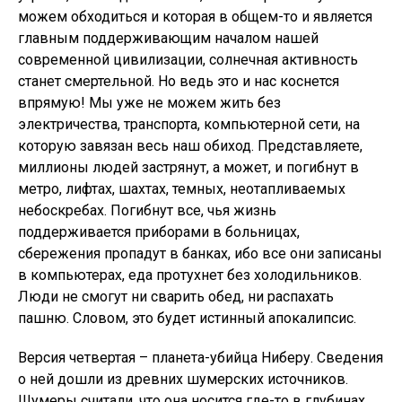
можем обходиться и которая в общем-то и является
главным поддерживающим началом нашей
современной цивилизации, солнечная активность
станет смертельной. Но ведь это и нас коснется
впрямую! Мы уже не можем жить без
электричества, транспорта, компьютерной сети, на
которую завязан весь наш обиход. Представляете,
миллионы людей застрянут, а может, и погибнут в
метро, лифтах, шахтах, темных, неотапливаемых
небоскребах. Погибнут все, чья жизнь
поддерживается приборами в больницах,
сбережения пропадут в банках, ибо все они записаны
в компьютерах, еда протухнет без холодильников.
Люди не смогут ни сварить обед, ни распахать
пашню. Словом, это будет истинный апокалипсис.
Версия четвертая – планета-убийца Ниберу. Сведения
о ней дошли из древних шумерских источников.
Шумеры считали, что она носится где-то в глубинах