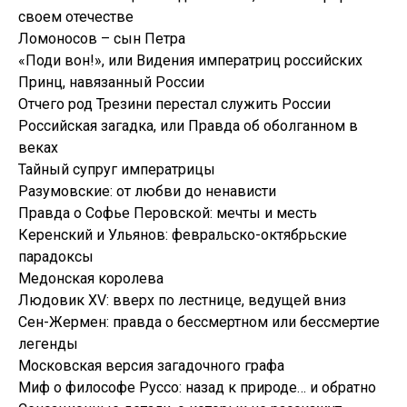
своем отечестве
Ломоносов – сын Петра
«Поди вон!», или Видения императриц российских
Принц, навязанный России
Отчего род Трезини перестал служить России
Российская загадка, или Правда об оболганном в
веках
Тайный супруг императрицы
Разумовские: от любви до ненависти
Правда о Софье Перовской: мечты и месть
Керенский и Ульянов: февральско-октябрьские
парадоксы
Медонская королева
Людовик XV: вверх по лестнице, ведущей вниз
Сен-Жермен: правда о бессмертном или бессмертие
легенды
Московская версия загадочного графа
Миф о философе Руссо: назад к природе… и обратно