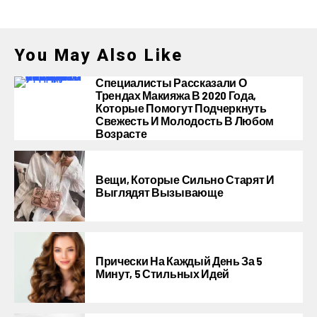
You May Also Like
Специалисты Рассказали О
Трендах Макияжа В 2020 Года,
Которые Помогут Подчеркнуть
Свежесть И Молодость В Любом
Возрасте
Вещи, Которые Сильно Старят И
Выглядят Вызывающе
Прически На Каждый День За 5
Минут, 5 Стильных Идей