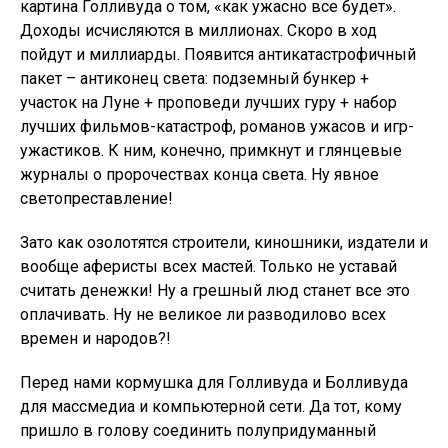
картина Голливуда о том, «как ужасно все будет».
Доходы исчисляются в миллионах. Скоро в ход
пойдут и миллиарды. Появится антикатастрофичный
пакет – антиконец света: подземный бункер +
участок на Луне + проповеди лучших гуру + набор
лучших фильмов-катастроф, романов ужасов и игр-
ужастиков. К ним, конечно, примкнут и глянцевые
журналы о пророчествах конца света. Ну явное
светопреставление!
Зато как озолотятся строители, киношники, издатели и
вообще аферисты всех мастей. Только не уставай
считать денежки! Ну а грешный люд станет все это
оплачивать. Ну не великое ли разводилово всех
времен и народов?!
Перед нами кормушка для Голливуда и Болливуда
для массмедиа и компьютерной сети. Да тот, кому
пришло в голову соединить полупридуманный