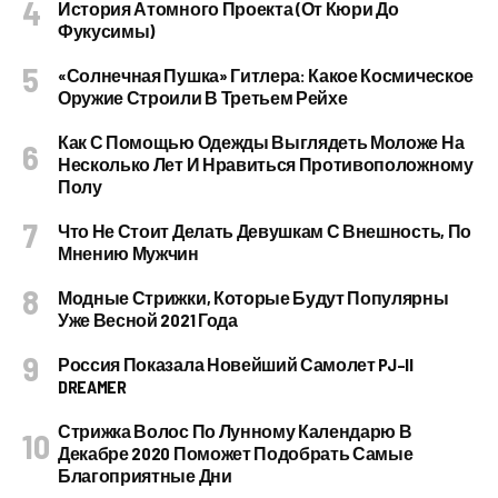
История Атомного Проекта (от Кюри До
Фукусимы)
«Солнечная Пушка» Гитлера: Какое Космическое
Оружие Строили В Третьем Рейхе
Как С Помощью Одежды Выглядеть Моложе На
Несколько Лет И Нравиться Противоположному
Полу
Что Не Стоит Делать Девушкам С Внешность, По
Мнению Мужчин
Модные Стрижки, Которые Будут Популярны
Уже Весной 2021 Года
Россия Показала Новейший Самолет PJ–II
DREAMER
Стрижка Волос По Лунному Календарю В
Декабре 2020 Поможет Подобрать Самые
Благоприятные Дни