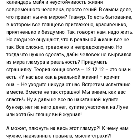
календарь майя и неустойчивость жизни
современного человека, просто гений. В самом деле,
что правит нынче миром? Гламур. То есть бытование,
в котором все глянцево приглажено, красивенько,
приятненько и бездумно. Так, говорят нам, надо жить.
Но люди же ощущают, что в реальной жизни все не
так. Все сложно, тревожно и непредсказуемо. Но
тогда что нужно сделать, дабы человек не вырвался
из мира гламура в реальность? Придумать
страшилку. Теория конца света – 12.12.12 – это она и
есть. «У нас все как в реальной жизни! – кричит
она. – Не уходите никуда от нас. Встретим испытание
вместе. Вместе не так страшно! Мы знаем, как вас
спасти!» Ну а дальше все по накатанной: купите
бункер, нет на него денег, купите участочек на Луне
или хотя бы глянцевый журнал!
А может, плюнуть на весь этот гламур?! К чему нам
чужие, навязанные правила, мысли-страхи?!