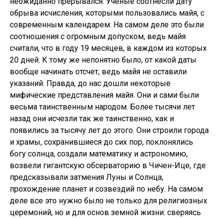
неожиданно прерывался. Ученые соотнесли дату
обрыва исчисления, которыми пользовались майя, с
современным календарем. На самом деле это были
соотношения с огромным допуском, ведь майя
считали, что в году 19 месяцев, в каждом из которых
20 дней. К тому же непонятно было, от какой даты
вообще начинать отсчет, ведь майя не оставили
указаний. Правда, до нас дошли некоторые
мифические представления майя. Они и сами были
весьма таинственным народом. Более тысячи лет
назад они исчезли так же таинственно, как и
появились за тысячу лет до этого. Они строили города
и храмы, сохранившиеся до сих пор, поклонялись
богу солнца, создали математику и астрономию,
возвели гигантскую обсерваторию в Чичен-Ице, где
предсказывали затмения Луны и Солнца,
прохождение планет и созвездий по небу. На самом
деле все это нужно было не только для религиозных
церемоний, но и для основ земной жизни: сверяясь