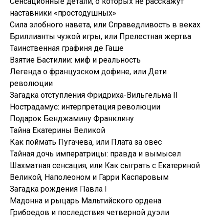
Сенсационные детали, о которых не расскажут
наставники «простодушных»
Сила злобного навета, или Справедливость в веках
Бриллианты чужой игры, или Прелестная жертва
Таинственная графиня де Гаше
Взятие Бастилии: миф и реальность
Легенда о французском дофине, или Дети
революции
Загадка отступления Фридриха-Вильгельма II
Нострадамус: интерпретация революции
Подарок Бенджамину Франклину
Тайна Екатерины Великой
Как поймать Пугачева, или Плата за овес
Тайная дочь императрицы: правда и вымысел
Шахматная сенсация, или Как сыграть с Екатериной
Великой, Наполеоном и Гарри Каспаровым
Загадка рождения Павла I
Мадонна и рыцарь Мальтийского ордена
Грибоедов и последствия четверной дуэли