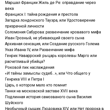
Маршал Франции Жиль де Ре: оправдание через
века
Франциск I: тайна рождения и престола
Загадка лондонского Тауэра, или Удостоверение
призрачной личности
Соломония Сабурова: развенчание кровавого мифа
Иван Грозный, не убивающий своего сына
Архивная сенсация, или Создание русского Голема
Указ Ивана IV, или Развенчание мифа
Генрих Наваррский: рыцарь королевы Марго или
расчетливый убийца?
Роковой пик наслаждения
«И тайны замыслы судеб…», или Что общего у
Генриха VIII и Петра I
Царь, о котором мало кто помнит
Танки на московской заставе XVII века
Подлинная история самозваного сына Василия
Шуйского
Необычный сыщик Людовика XIV, или Нет пророка в