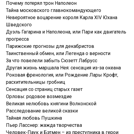
Почему потерял трон Наполеон
Тайна московского главнокомандующего
Невероятное воцарение короля Карла ХIV Юхана
Шведского
Дуэль Гагарина и Наполеона, или Пари как двигатель
прогресса
Парижские прогнозы для декабристов
Таинственный обмен, или Легенда о верности
За что повелели забыть Сюзетт Лабрусс
Другая жизнь маршала Нея: сенсация из-за океана
Роковая френология, или Рождение Лары Крофт,
расхитительницы гробниц
Сенсация со страниц старых газет
Орловы: родовое возмездие
Великая нелюбовь княгини Волконской
Расследование великой сказки
Тайная любовь Пушкина
Пьер Ласснер: жажда творчества
Человек-Паук и Бэтмен – из преступника в герои