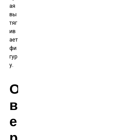
ая
вы
тяг
ив
ает
фи
гур
у.
О
в
е
р