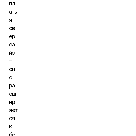
пл
ать
я
ов
ер
са
йз
–
он
о
ра
сш
ир
яет
ся
к
бё