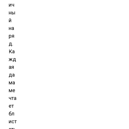
ич
ны
й
на
ря
д.
Ка
жд
ая
да
ма
ме
чта
ет
бл
ист