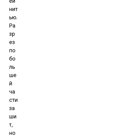
ей
нит
ью.
Ра
зр
ез
по
бо
ль
ше
й
ча
сти
за
ши
т,
но