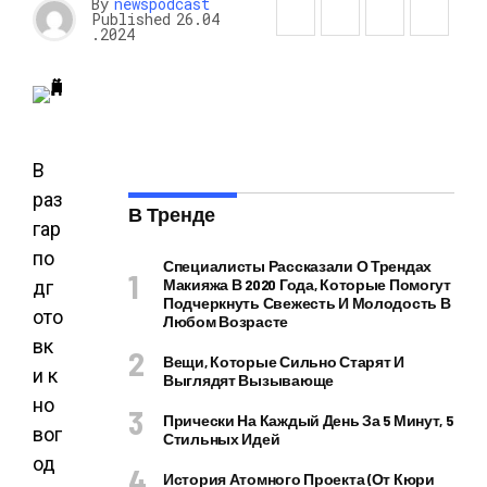
By
newspodcast
Published
26.04
.2024
В
раз
В Тренде
гар
по
Специалисты Рассказали О Трендах
Макияжа В 2020 Года, Которые Помогут
дг
Подчеркнуть Свежесть И Молодость В
ото
Любом Возрасте
вк
Вещи, Которые Сильно Старят И
и к
Выглядят Вызывающе
но
Прически На Каждый День За 5 Минут, 5
вог
Стильных Идей
од
История Атомного Проекта (от Кюри