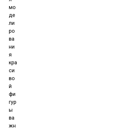
мо
де
ли
ро
ва
ни
я
кра
си
во
й
фи
гур
ы
ва
жн