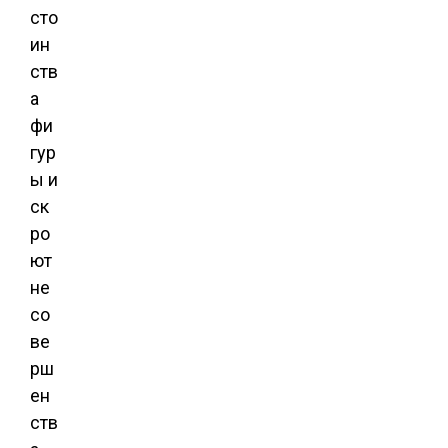
сто
ин
ств
а
фи
гур
ы и
ск
ро
ют
не
со
ве
рш
ен
ств