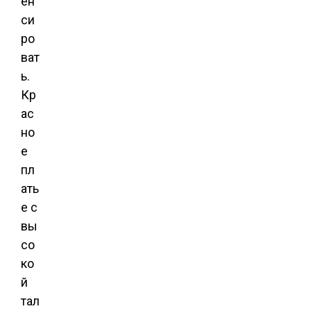
ен
си
ро
ват
ь.
Кр
ас
но
е
пл
ать
е с
вы
со
ко
й
тал