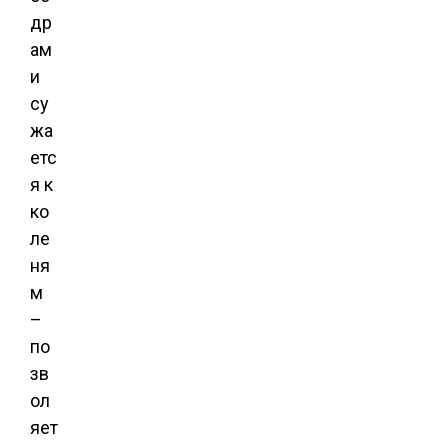
др
ам
и
су
жа
етс
я к
ко
ле
ня
м
–
по
зв
ол
яет