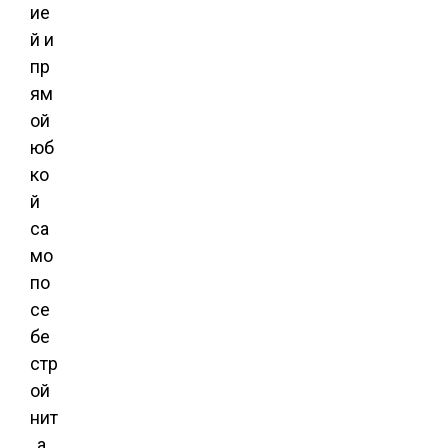
ие
й и
пр
ям
ой
юб
ко
й
са
мо
по
се
бе
стр
ой
нит
, а