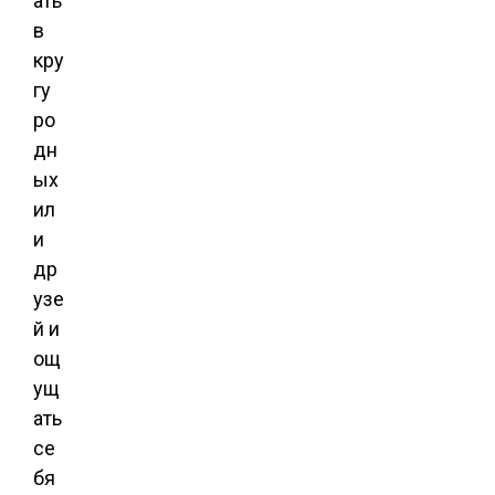
ать
в
кру
гу
ро
дн
ых
ил
и
др
узе
й и
ощ
ущ
ать
се
бя