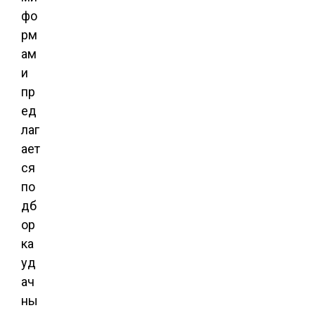
фо
рм
ам
и
пр
ед
лаг
ает
ся
по
дб
ор
ка
уд
ач
ны