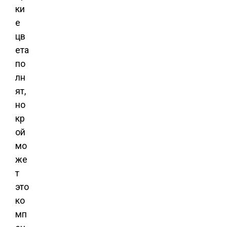
ки
е
цв
ета
по
лн
ят,
но
кр
ой
мо
же
т
это
ко
мп