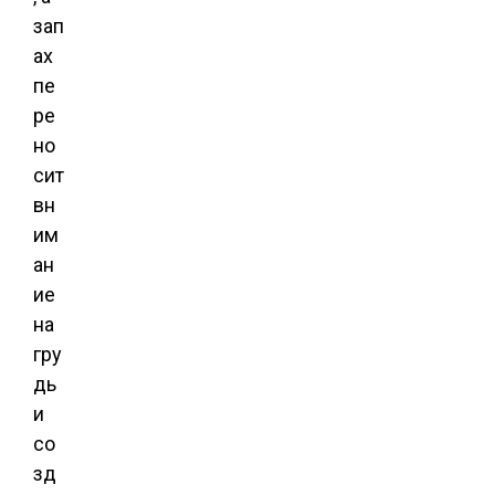
зап
ах
пе
ре
но
сит
вн
им
ан
ие
на
гру
дь
и
со
зд