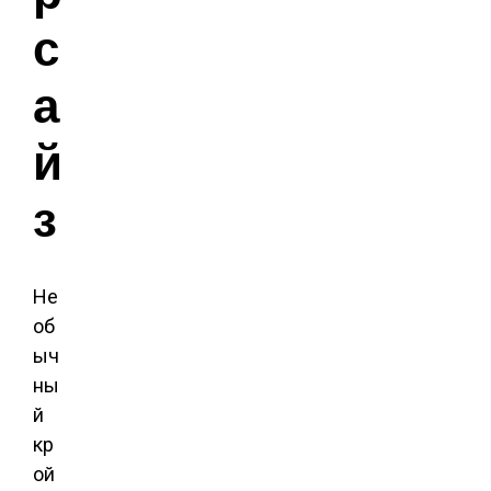
с
а
й
з
Не
об
ыч
ны
й
кр
ой