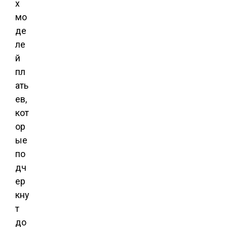
х
мо
де
ле
й
пл
ать
ев,
кот
ор
ые
по
дч
ер
кну
т
до