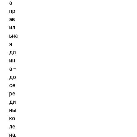
а
пр
ав
ил
ьна
я
дл
ин
а –
до
се
ре
ди
ны
ко
ле
на.