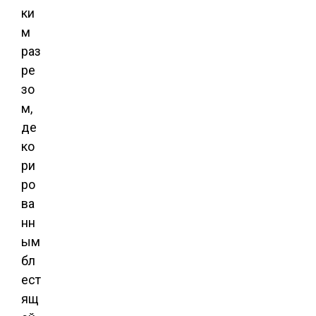
ки
м
раз
ре
зо
м,
де
ко
ри
ро
ва
нн
ым
бл
ест
ящ