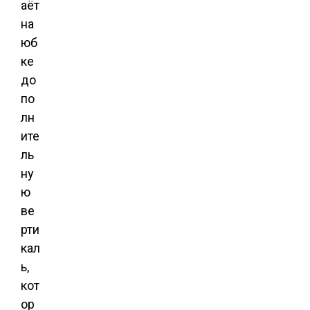
аёт
на
юб
ке
до
по
лн
ите
ль
ну
ю
ве
рти
кал
ь,
кот
ор