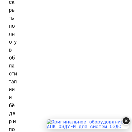
ск
ры
ть
по
лн
оту
в
об
ла
сти
тал
ии
и
бё
де
×
р и
по