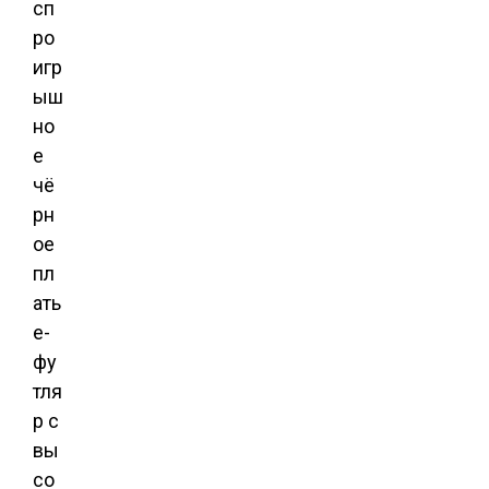
сп
ро
игр
ыш
но
е
чё
рн
ое
пл
ать
е-
фу
тля
р с
вы
со