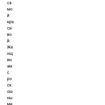
са
мо
й
кра
си
во
й.
Же
нщ
ин
ам
с
ро
ск
ош
ны
ми