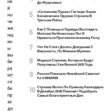
не
До Фукусимы)
й
«Солнечная Пушка» Гитлера: Какое
но
Космическое Оружие Строили В
Третьем Рейхе
чи
же
Как С Помощью Одежды Выглядеть
Моложе На Несколько Лет И
нщ
Нравиться Противоположному Полу
ин
Что Не Стоит Делать Девушкам С
ы
Внешность, По Мнению Мужчин
вы
Модные Стрижки, Которые Будут
би
Популярны Уже Весной 2021 Года
ра
Россия Показала Новейший Самолет
ют
PJ–II DREAMER
се
Стрижка Волос По Лунному Календарю
бе
В Декабре 2020 Поможет Подобрать
пр
Самые Благоприятные Дни
аз
дн