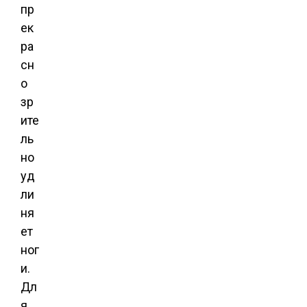
пр
ек
ра
сн
о
зр
ите
ль
но
уд
ли
ня
ет
ног
и.
Дл
я