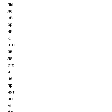
пы
ле
сб
ор
ни
к,
что
яв
ля
етс
я
не
пр
ият
ны
м