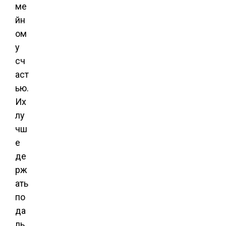
ме
йн
ом
у
сч
аст
ью.
Их
лу
чш
е
де
рж
ать
по
да
ль