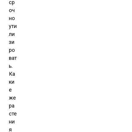
ср
оч
но
ути
ли
зи
ро
ват
ь.
Ка
ки
е
же
ра
сте
ни
я