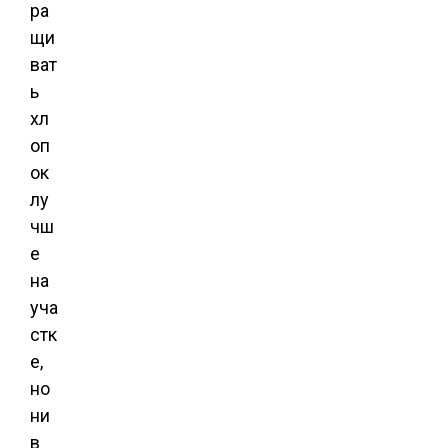
ра
щи
ват
ь
хл
оп
ок
лу
чш
е
на
уча
стк
е,
но
ни
в