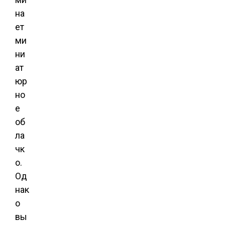
на
ет
ми
ни
ат
юр
но
е
об
ла
чк
о.
Од
нак
о
вы