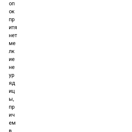
оп
ок
пр
итя
нет
ме
лк
ие
не
ур
яд
иц
ы,
пр
ич
ем
в