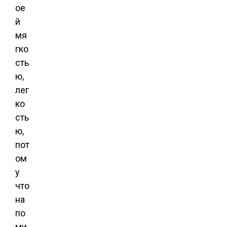
ое
й
мя
гко
сть
ю,
лег
ко
сть
ю,
пот
ом
у
что
на
по
ми