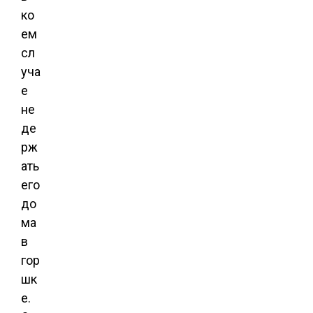
ко
ем
сл
уча
е
не
де
рж
ать
его
до
ма
в
гор
шк
е.