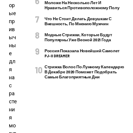
Моложе На Несколько Лет И
ор
Нравиться Противоположному Полу
ые
Что Не Стоит Делать Девушкам С
пр
Внешность, По Мнению Мужчин
ив
Модные Стрижки, Которые Будут
ыч
Популярны Уже Весной 2021 Года
ны
Россия Показала Новейший Самолет
е
PJ–II DREAMER
дл
Стрижка Волос По Лунному Календарю
я
В Декабре 2020 Поможет Подобрать
на
Самые Благоприятные Дни
с
ра
сте
ни
я
мо