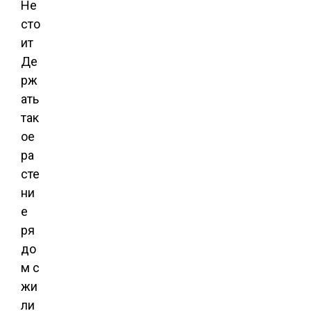
Не
сто
ит
Де
рж
ать
так
ое
ра
сте
ни
е
ря
до
м с
жи
ли