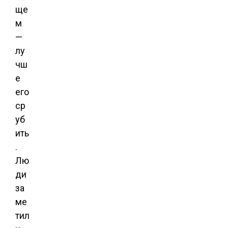
ще
м
—
лу
чш
е
его
ср
уб
ить
.
Лю
ди
за
ме
тил