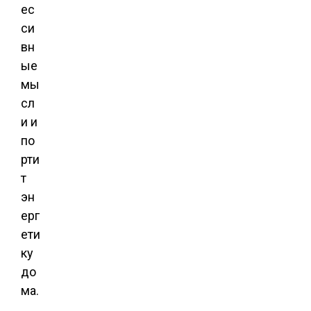
ес
си
вн
ые
мы
сл
и и
по
рти
т
эн
ерг
ети
ку
до
ма.