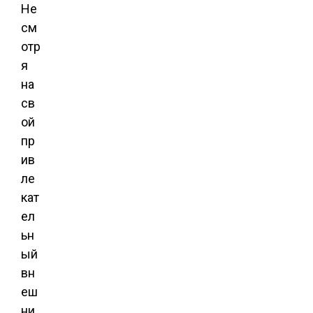
Не
см
отр
я
на
св
ой
пр
ив
ле
кат
ел
ьн
ый
вн
еш
ни