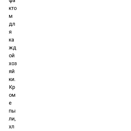
фа
кто
м
дл
я
ка
жд
ой
хоз
яй
ки.
Кр
ом
е
пы
ли,
хл