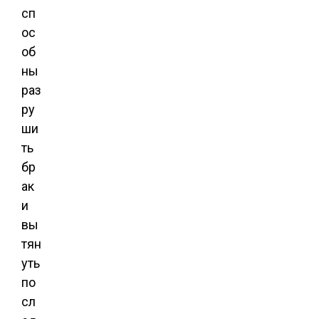
сп
ос
об
ны
раз
ру
ши
ть
бр
ак
и
вы
тян
уть
по
сл