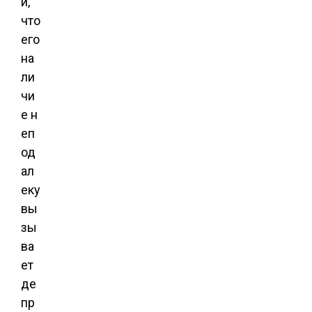
и,
что
его
на
ли
чи
е н
еп
од
ал
еку
вы
зы
ва
ет
де
пр