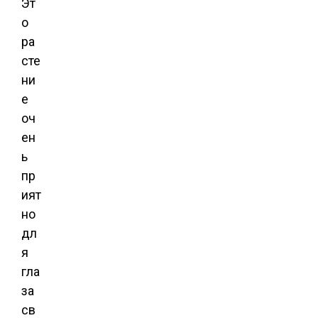
Эт
о
ра
сте
ни
е
оч
ен
ь
пр
ият
но
дл
я
гла
за
св