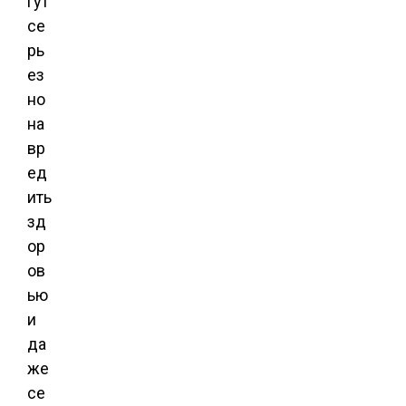
гут
се
рь
ез
но
на
вр
ед
ить
зд
ор
ов
ью
и
да
же
се