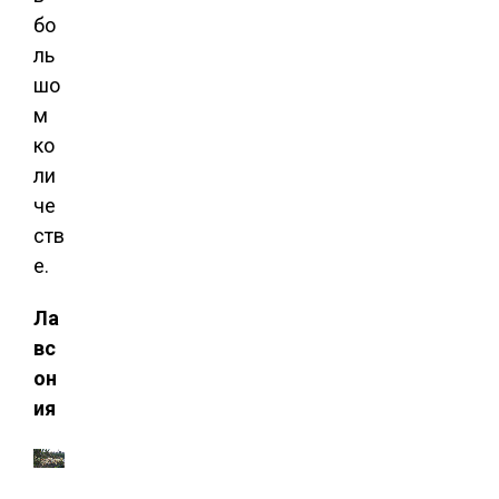
бо
ль
шо
м
ко
ли
че
ств
е.
Ла
вс
он
ия