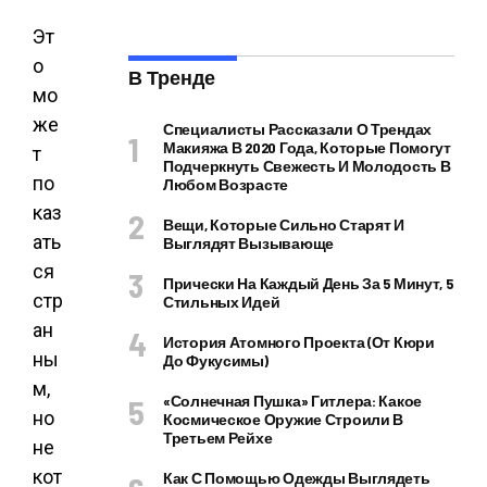
Эт
о
В Тренде
мо
же
Специалисты Рассказали О Трендах
Макияжа В 2020 Года, Которые Помогут
т
Подчеркнуть Свежесть И Молодость В
по
Любом Возрасте
каз
Вещи, Которые Сильно Старят И
ать
Выглядят Вызывающе
ся
Прически На Каждый День За 5 Минут, 5
стр
Стильных Идей
ан
История Атомного Проекта (от Кюри
ны
До Фукусимы)
м,
«Солнечная Пушка» Гитлера: Какое
но
Космическое Оружие Строили В
Третьем Рейхе
не
кот
Как С Помощью Одежды Выглядеть