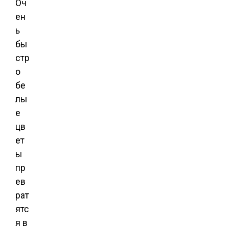
Оч
ен
ь
бы
стр
о
бе
лы
е
цв
ет
ы
пр
ев
рат
ятс
я в