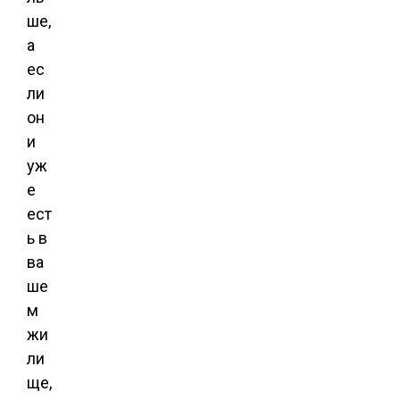
ше,
а
ес
ли
он
и
уж
е
ест
ь в
ва
ше
м
жи
ли
ще,