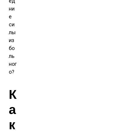
ед
ни
е
си
лы
из
бо
ль
ног
о?
К
а
к