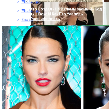
Whatsapp
Кто Создал «не Взламываемый» Код В
Whatsapp
XVIII Веке И Как Его Удалось
Расшифровать
Email
Раскрась Свой Год: Какой Цвет
Принесет Тебе Успех В 2026 Году По
Знаку Зодиака