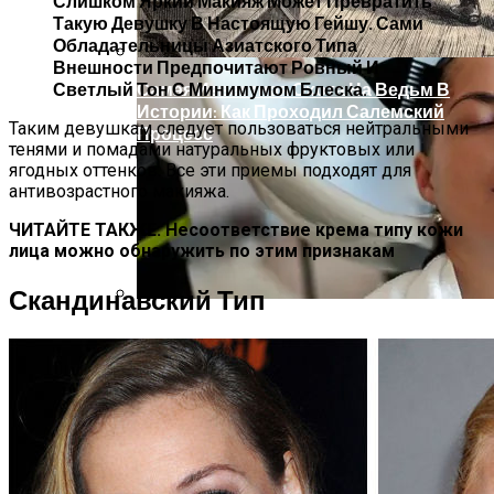
Слишком Яркий Макияж Может Превратить
Такую Девушку В Настоящую Гейшу. Сами
Обладательницы Азиатского Типа
Внешности Предпочитают Ровный И
Самая Известная Охота На Ведьм В
Светлый Тон С Минимумом Блеска.
Истории: Как Проходил Салемский
Таким девушкам следует пользоваться нейтральными
Процесс
тенями и помадами натуральных фруктовых или
ягодных оттенков. Все эти приемы подходят для
антивозрастного макияжа.
ЧИТАЙТЕ ТАКЖЕ: Несоответствие крема типу кожи
лица можно обнаружить по этим признакам
Скандинавский Тип
Лунный Календарь Окрашивания
Волос На Октябрь 2025 Года