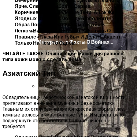
Ярче, Следует Выбрать Серые,
Коричневые Или Зеленые Тени, А Так Же
Ягодных Оттенков Помаду. Дополнить
Образ Поможет Техника Смоки Айс В
Легком Варианте. Не Стоит Забывать О
Правиле «глаза Или Губы» И Делать Акцент
Интересные Факты О Войнах…
Только На Чем-То Одном.
ЧИТАЙТЕ ТАКЖЕ:
Очищающие маски для разного
типа кожи можно сделать дома
Азиатский Тип
Женская Зимняя Обувь: 5 Стильных
Обладательницы экзотической азиатской внешности
Моделей, За Которыми
притягивают внимание мужчин и без косметики.
Выстраиваются В Очереди
Главным их отличием является красивая форма глаз,
темные волосы и чувственные губы. Им достаточно
подчеркнуть это богатство и больше ничего не
требуется.