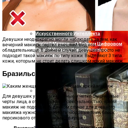
Тайна Происхождения Жизни Скоро
Будет Разгадана
Девушки неоднократно могли наблюдать за тем, как
Сергей Марков — О Тайном Цифровом
вечерний макияж портил внешний вид его
Суде И Угрозах Искусственного
обладательницы. В данном случае, девушке просто не
Интеллекта
подходит такой макияж по типу кожи. Выделяют 3 типа
кожи, которым не стоит делать слишком яркий макияж.
Бразильский Тип
Для девушек у которых крупные и четко очерченные
Ваша Любовь К Оранжевому: Глоток
черты лица, а от их вида веет сексуальностью, яркий
Энергии Или Сигнал Уставшей Души
макияж не подойдет. В данном случае для дневного
макияжа нужно использовать нюдовые тени, блеск
персикового оттенка и немного туши.
Вечерний Макияж Можно Сделать Немного