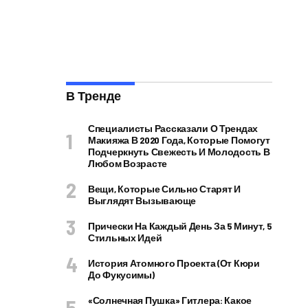
В Тренде
Специалисты Рассказали О Трендах
Макияжа В 2020 Года, Которые Помогут
Подчеркнуть Свежесть И Молодость В
Любом Возрасте
Вещи, Которые Сильно Старят И
Выглядят Вызывающе
Прически На Каждый День За 5 Минут, 5
Стильных Идей
История Атомного Проекта (от Кюри
До Фукусимы)
«Солнечная Пушка» Гитлера: Какое