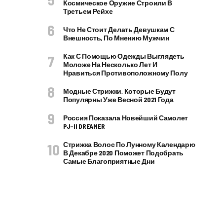
Космическое Оружие Строили В
Третьем Рейхе
Что Не Стоит Делать Девушкам С
Внешность, По Мнению Мужчин
Как С Помощью Одежды Выглядеть
Моложе На Несколько Лет И
Нравиться Противоположному Полу
Модные Стрижки, Которые Будут
Популярны Уже Весной 2021 Года
Россия Показала Новейший Самолет
PJ–II DREAMER
Стрижка Волос По Лунному Календарю
В Декабре 2020 Поможет Подобрать
Самые Благоприятные Дни