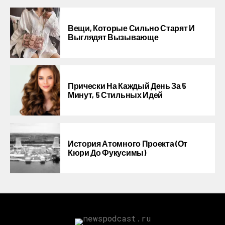
Вещи, Которые Сильно Старят И
Выглядят Вызывающе
Прически На Каждый День За 5
Минут, 5 Стильных Идей
История Атомного Проекта (от
Кюри До Фукусимы)