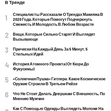
В Тренде
Специалисты Рассказали О Трендах Макияжа В
2020 Года, Которые Помогут Подчеркнуть
Свежесть И Молодость В Любом Возрасте
Вещи, Которые Сильно Старят И Выглядят
Вызывающе
Прически На Каждый День За 5 Минут, 5
Стильных Идей
История Атомного Проекта (от Кюри До
Фукусимы)
«Солнечная Пушка» Гитлера: Какое Космическое
Оружие Строили В Третьем Рейхе
Что Не Стоит Делать Девушкам С Внешность, По
Мнению Мужчин
Как С Помощью Одежды Выглядеть Моложе На