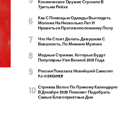
Космическое Оружие Строили В
Третьем Рейхе
Как С Помощью Одежды Выглядеть
Моложе На Несколько Лет И
Нравиться Противоположному Полу
Что Не Стоит Делать Девушкам С
Внешность, По Мнению Мужчин
Модные Стрижки, Которые Будут
Популярны Уже Весной 2021 Года
Россия Показала Новейший Самолет
PJ–II DREAMER
Стрижка Волос По Лунному Календарю
В Декабре 2020 Поможет Подобрать
Самые Благоприятные Дни