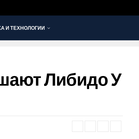
КА И ТЕХНОЛОГИИ
шают Либидо У