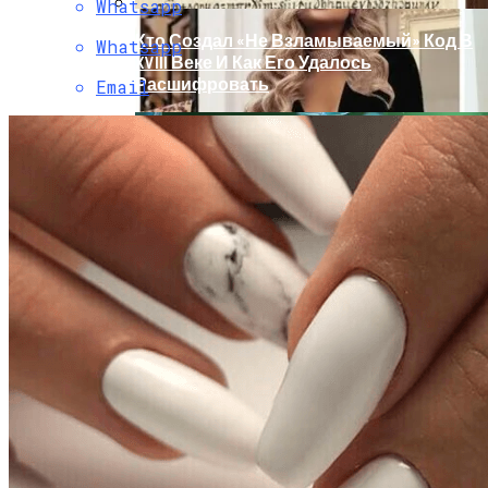
Whatsapp
Кто Создал «не Взламываемый» Код В
Whatsapp
XVIII Веке И Как Его Удалось
Расшифровать
Email
Раскрась Свой Год: Какой Цвет
Принесет Тебе Успех В 2026 Году По
Знаку Зодиака