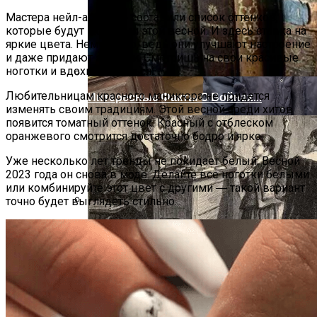
Мастера нейл-арта уже составили список оттенков,
которые будут модными этой весной. И здесь ставка на
яркие цвета. Немудрено, ведь они улучшают настроение
и даже придают энергии. Смотришь на свои красивые
ноготки и вдохновляешься.
Любительницам красного маникюра не придется
Интересные Факты О Войнах…
изменять своим традициям. Этой весной среди хитов
появится томатный оттенок. Красный с отблеском
оранжевого смотрится достаточно бодро и ярко.
Уже несколько лет тренды не покидает белый. Весной
2023 года он снова в моде. Делайте все ноготки белыми
или комбинируйте этот цвет с другими ― такой вариант
точно будет выглядеть стильно.
Женская Зимняя Обувь: 5 Стильных
Моделей, За Которыми
Выстраиваются В Очереди