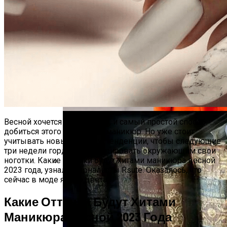
Тайна Происхождения Жизни Скоро
Будет Разгадана
Сергей Марков — О Тайном Цифровом
Суде И Угрозах Искусственного
Интеллекта
Весной хочется обновления, и самый простой способ
добиться этого ― сделать маникюр. Но уже стоит
учитывать новые модные тенденции, чтобы следующие
три недели гордо демонстрировать окружающим свои
ноготки. Какие оттенки будут хитами маникюра весной
2023 года, узнали журналисты Rsute. Оказалось, что
Ваша Любовь К Оранжевому: Глоток
сейчас в моде яркие цвета.
Энергии Или Сигнал Уставшей Души
Какие Оттенки Будут Хитами
Маникюра Весной 2023 Года