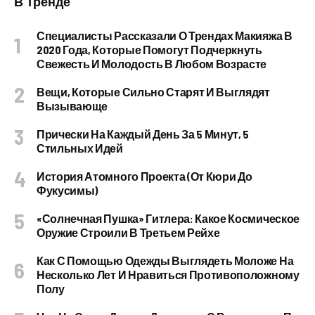
В Тренде
Специалисты Рассказали О Трендах Макияжа В
2020 Года, Которые Помогут Подчеркнуть
Свежесть И Молодость В Любом Возрасте
Вещи, Которые Сильно Старят И Выглядят
Вызывающе
Прически На Каждый День За 5 Минут, 5
Стильных Идей
История Атомного Проекта (от Кюри До
Фукусимы)
«Солнечная Пушка» Гитлера: Какое Космическое
Оружие Строили В Третьем Рейхе
Как С Помощью Одежды Выглядеть Моложе На
Несколько Лет И Нравиться Противоположному
Полу