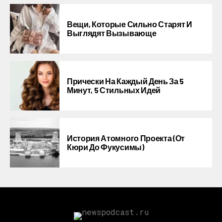
Вещи, Которые Сильно Старят И
Выглядят Вызывающе
Прически На Каждый День За 5
Минут, 5 Стильных Идей
История Атомного Проекта (от
Кюри До Фукусимы)