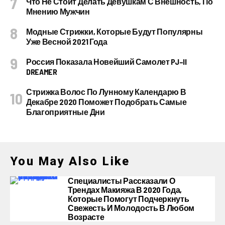
Что Не Стоит Делать Девушкам С Внешность, По
Мнению Мужчин
Модные Стрижки, Которые Будут Популярны
Уже Весной 2021 Года
Россия Показала Новейший Самолет PJ–II
DREAMER
Стрижка Волос По Лунному Календарю В
Декабре 2020 Поможет Подобрать Самые
Благоприятные Дни
You May Also Like
Специалисты Рассказали О
Трендах Макияжа В 2020 Года,
Которые Помогут Подчеркнуть
Свежесть И Молодость В Любом
Возрасте