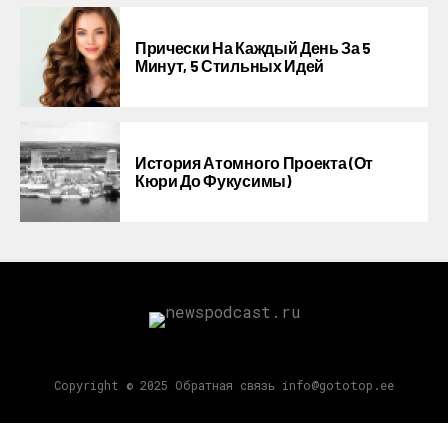
Прически На Каждый День За 5
Минут, 5 Стильных Идей
История Атомного Проекта (от
Кюри До Фукусимы)
Copyright © 2025 Обратная связь info@gototop.ee