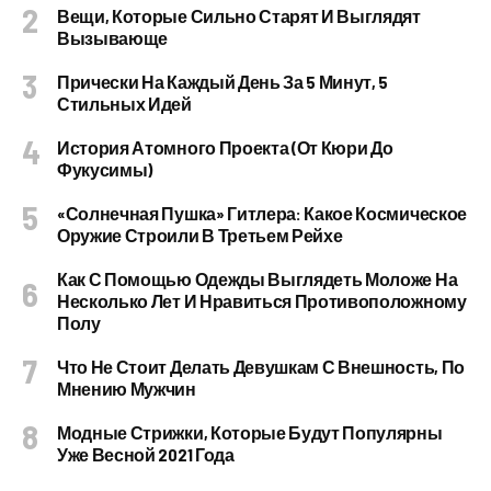
Вещи, Которые Сильно Старят И Выглядят
Вызывающе
Прически На Каждый День За 5 Минут, 5
Стильных Идей
История Атомного Проекта (от Кюри До
Фукусимы)
«Солнечная Пушка» Гитлера: Какое Космическое
Оружие Строили В Третьем Рейхе
Как С Помощью Одежды Выглядеть Моложе На
Несколько Лет И Нравиться Противоположному
Полу
Что Не Стоит Делать Девушкам С Внешность, По
Мнению Мужчин
Модные Стрижки, Которые Будут Популярны
Уже Весной 2021 Года