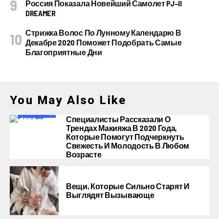
Россия Показала Новейший Самолет PJ–II
DREAMER
Стрижка Волос По Лунному Календарю В
Декабре 2020 Поможет Подобрать Самые
Благоприятные Дни
You May Also Like
Специалисты Рассказали О
Трендах Макияжа В 2020 Года,
Которые Помогут Подчеркнуть
Свежесть И Молодость В Любом
Возрасте
Вещи, Которые Сильно Старят И
Выглядят Вызывающе