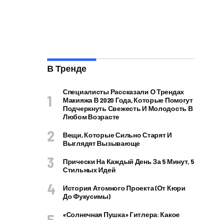
В Тренде
Специалисты Рассказали О Трендах
Макияжа В 2020 Года, Которые Помогут
Подчеркнуть Свежесть И Молодость В
Любом Возрасте
Вещи, Которые Сильно Старят И
Выглядят Вызывающе
Прически На Каждый День За 5 Минут, 5
Стильных Идей
История Атомного Проекта (от Кюри
До Фукусимы)
«Солнечная Пушка» Гитлера: Какое