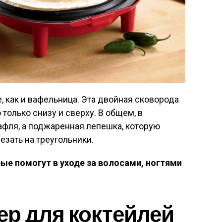
е, как и вафельница. Эта двойная сковорода
только снизу и сверху. В общем, в
вафля, а поджаренная лепешка, которую
езать на треугольники.
е помогут в уходе за волосами, ногтями
р для коктейлей