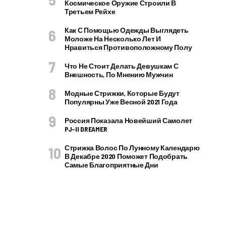
Космическое Оружие Строили В
Третьем Рейхе
Как С Помощью Одежды Выглядеть
Моложе На Несколько Лет И
Нравиться Противоположному Полу
Что Не Стоит Делать Девушкам С
Внешность, По Мнению Мужчин
Модные Стрижки, Которые Будут
Популярны Уже Весной 2021 Года
Россия Показала Новейший Самолет
PJ–II DREAMER
Стрижка Волос По Лунному Календарю
В Декабре 2020 Поможет Подобрать
Самые Благоприятные Дни