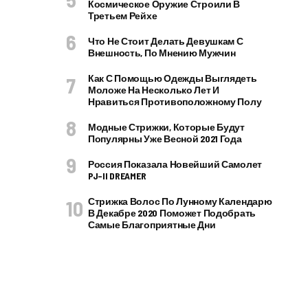
Космическое Оружие Строили В
Третьем Рейхе
Что Не Стоит Делать Девушкам С
Внешность, По Мнению Мужчин
Как С Помощью Одежды Выглядеть
Моложе На Несколько Лет И
Нравиться Противоположному Полу
Модные Стрижки, Которые Будут
Популярны Уже Весной 2021 Года
Россия Показала Новейший Самолет
PJ–II DREAMER
Стрижка Волос По Лунному Календарю
В Декабре 2020 Поможет Подобрать
Самые Благоприятные Дни