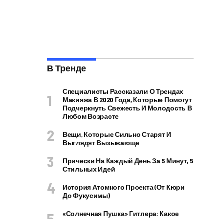
В Тренде
Специалисты Рассказали О Трендах
Макияжа В 2020 Года, Которые Помогут
Подчеркнуть Свежесть И Молодость В
Любом Возрасте
Вещи, Которые Сильно Старят И
Выглядят Вызывающе
Прически На Каждый День За 5 Минут, 5
Стильных Идей
История Атомного Проекта (от Кюри
До Фукусимы)
«Солнечная Пушка» Гитлера: Какое