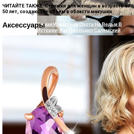
ЧИТАЙТЕ ТАКЖЕ: Стрижки для женщин в возрасте от
50 лет, создающие объём в области макушки
Аксессуары
Самая Известная Охота На Ведьм В
Истории: Как Проходил Салемский
Процесс
Лунный Календарь Окрашивания
Волос На Октябрь 2025 Года