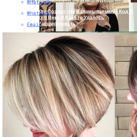
Whatsapp
Кто Создал «не Взламываемый» Код В
Whatsapp
XVIII Веке И Как Его Удалось
Расшифровать
Email
Раскрась Свой Год: Какой Цвет
Принесет Тебе Успех В 2026 Году По
Знаку Зодиака