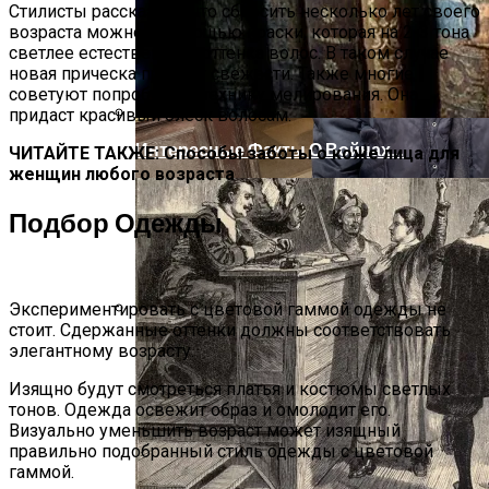
Стилисты рассказали, что сбросить несколько лет своего
возраста можно с помощью краски, которая на 2-3 тона
светлее естественного оттенка волос. В таком случае
новая прическа придаст свежести. Также многие
советуют попробовать технику мелирования. Она
придаст красивый блеск волосам.
Интересные Факты О Войнах…
ЧИТАЙТЕ ТАКЖЕ: Способы заботы о коже лица для
женщин любого возраста
Подбор Одежды
Экспериментировать с цветовой гаммой одежды не
стоит. Сдержанные оттенки должны соответствовать
Женская Зимняя Обувь: 5 Стильных
элегантному возрасту.
Моделей, За Которыми
Выстраиваются В Очереди
Изящно будут смотреться платья и костюмы светлых
тонов. Одежда освежит образ и омолодит его.
Визуально уменьшить возраст может изящный
правильно подобранный стиль одежды с цветовой
гаммой.