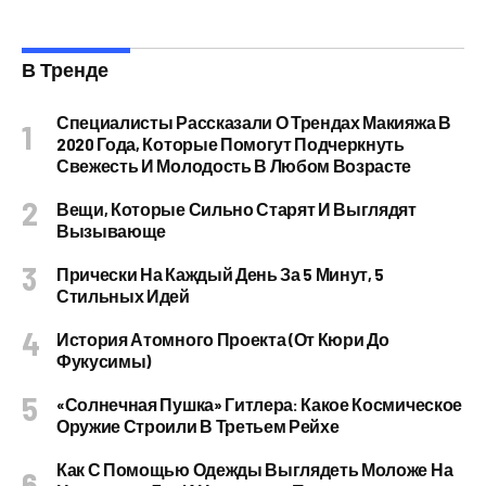
В Тренде
Специалисты Рассказали О Трендах Макияжа В
2020 Года, Которые Помогут Подчеркнуть
Свежесть И Молодость В Любом Возрасте
Вещи, Которые Сильно Старят И Выглядят
Вызывающе
Прически На Каждый День За 5 Минут, 5
Стильных Идей
История Атомного Проекта (от Кюри До
Фукусимы)
«Солнечная Пушка» Гитлера: Какое Космическое
Оружие Строили В Третьем Рейхе
Как С Помощью Одежды Выглядеть Моложе На