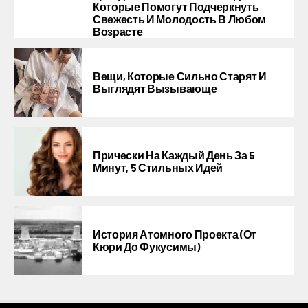
Которые Помогут Подчеркнуть
Свежесть И Молодость В Любом
Возрасте
Вещи, Которые Сильно Старят И
Выглядят Вызывающе
Прически На Каждый День За 5
Минут, 5 Стильных Идей
История Атомного Проекта (от
Кюри До Фукусимы)