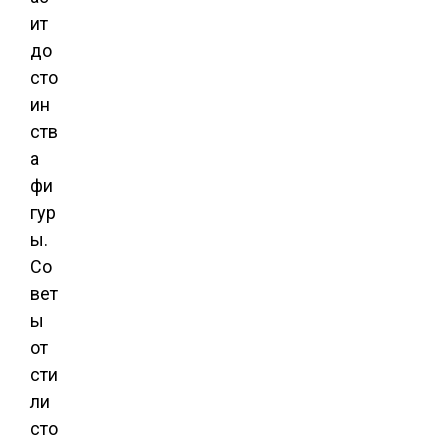
ит
до
сто
ин
ств
а
фи
гур
ы.
Со
вет
ы
от
сти
ли
сто