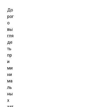
До
рог
о
вы
гля
де
ть
пр
и
ми
ни
ма
ль
ны
х
зат