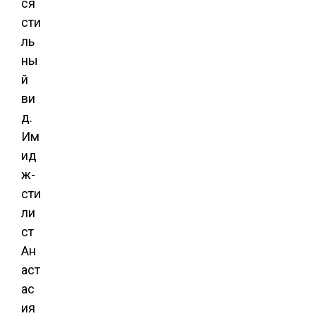
ся
сти
ль
ны
й
ви
д.
Им
ид
ж-
сти
ли
ст
Ан
аст
ас
ия