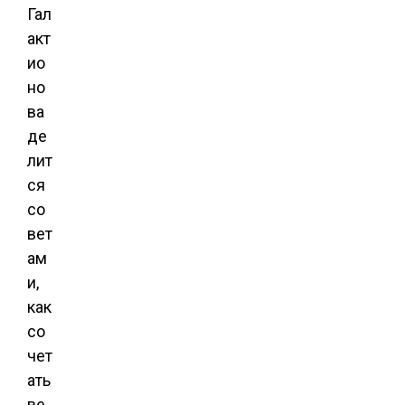
Гал
акт
ио
но
ва
де
лит
ся
со
вет
ам
и,
как
со
чет
ать
ве