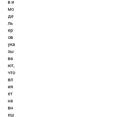
в и
мо
де
ль
ер
ов
ука
зы
ва
ют,
что
вл
ия
ет
на
вн
еш