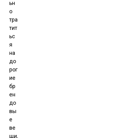
ьн
о
тра
тит
ьс
я
на
до
рог
ие
бр
ен
до
вы
е
ве
щи,