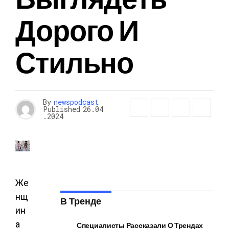
Дорого И
Стильно
By
newspodcast
Published
26.04
.2024
Же
нщ
В Тренде
ин
а
Специалисты Рассказали О Трендах