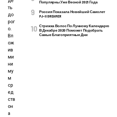
де
Популярны Уже Весной 2021 Года
ть
Россия Показала Новейший Самолет
до
PJ–II DREAMER
рог
Стрижка Волос По Лунному Календарю
о.
В Декабре 2020 Поможет Подобрать
Самые Благоприятные Дни
Вл
ож
ив
ми
ни
му
м
ср
ед
ств
он
а