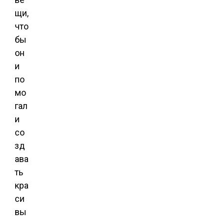
щи,
что
бы
он
и
по
мо
гал
и
со
зд
ава
ть
кра
си
вы