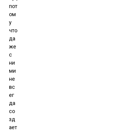
пот
ом
у
что
да
же
с
ни
ми
не
вс
ег
да
со
зд
ает