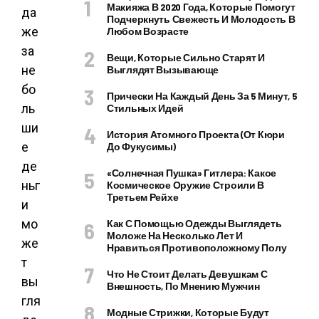
Макияжа В 2020 Года, Которые Помогут
да
Подчеркнуть Свежесть И Молодость В
же
Любом Возрасте
за
Вещи, Которые Сильно Старят И
не
Выглядят Вызывающе
бо
Прически На Каждый День За 5 Минут, 5
ль
Стильных Идей
ши
История Атомного Проекта (от Кюри
е
До Фукусимы)
де
«Солнечная Пушка» Гитлера: Какое
ньг
Космическое Оружие Строили В
Третьем Рейхе
и
мо
Как С Помощью Одежды Выглядеть
Моложе На Несколько Лет И
же
Нравиться Противоположному Полу
т
Что Не Стоит Делать Девушкам С
вы
Внешность, По Мнению Мужчин
гля
Модные Стрижки, Которые Будут