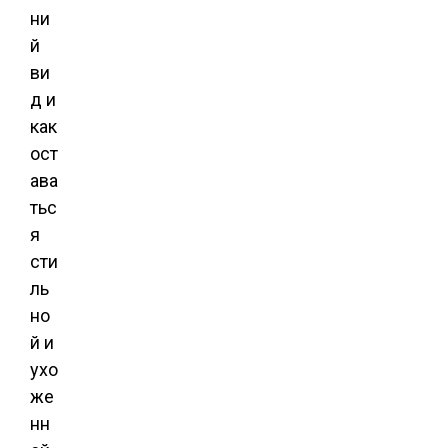
ни
й
ви
д и
как
ост
ава
тьс
я
сти
ль
но
й и
ухо
же
нн