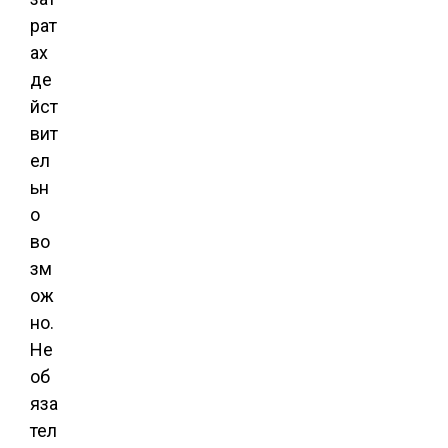
рат
ах
де
йст
вит
ел
ьн
о
во
зм
ож
но.
Не
об
яза
тел