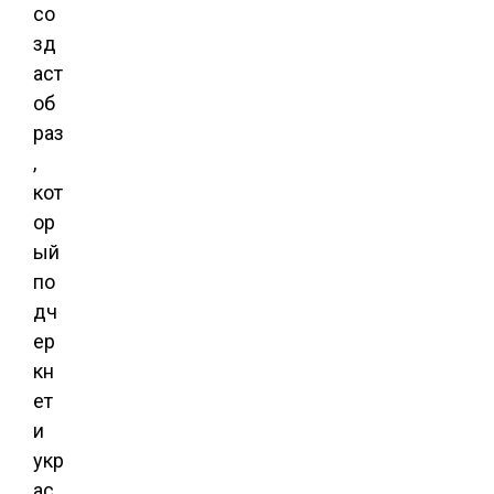
со
зд
аст
об
раз
,
кот
ор
ый
по
дч
ер
кн
ет
и
укр
ас