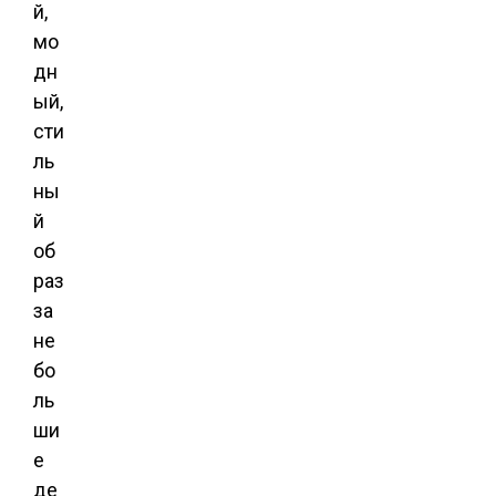
й,
мо
дн
ый,
сти
ль
ны
й
об
раз
за
не
бо
ль
ши
е
де