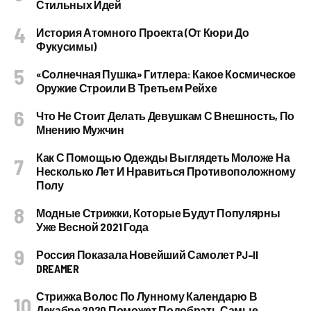
Стильных Идей
История Атомного Проекта (от Кюри До
Фукусимы)
«Солнечная Пушка» Гитлера: Какое Космическое
Оружие Строили В Третьем Рейхе
Что Не Стоит Делать Девушкам С Внешность, По
Мнению Мужчин
Как С Помощью Одежды Выглядеть Моложе На
Несколько Лет И Нравиться Противоположному
Полу
Модные Стрижки, Которые Будут Популярны
Уже Весной 2021 Года
Россия Показала Новейший Самолет PJ–II
DREAMER
Стрижка Волос По Лунному Календарю В
Декабре 2020 Поможет Подобрать Самые