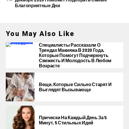
Благоприятные Дни
You May Also Like
Специалисты Рассказали О
Трендах Макияжа В 2020 Года,
Которые Помогут Подчеркнуть
Свежесть И Молодость В Любом
Возрасте
Вещи, Которые Сильно Старят И
Выглядят Вызывающе
Прически На Каждый День За 5
Минут, 5 Стильных Идей